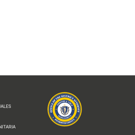
UALES
NITARIA