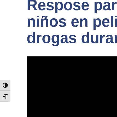
Respose par
niños en pel
drogas dura
TOGGLE HIGH CONTRAST
TOGGLE FONT SIZE