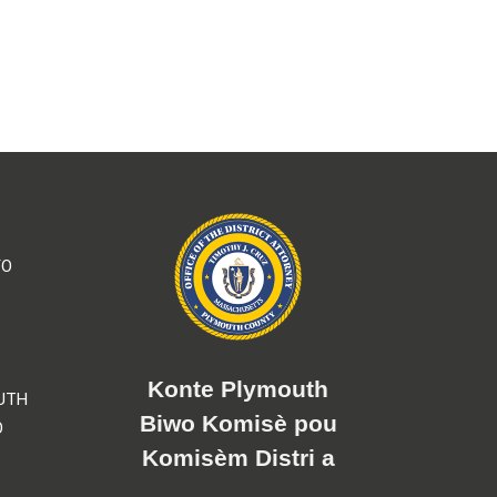
YO
Konte Plymouth
UTH
Biwo Komisè pou
O
Komisèm Distri a