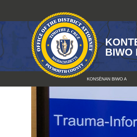
Sote
kontni
KONT
BIWO 
KONSÈNAN BIWO A