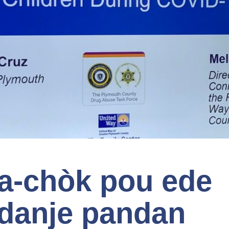
a-chòk pou ede
ndanje pandan