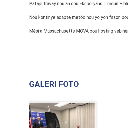
Pataje travay nou an sou Eksperyans Timoun Pibl
Nou kontinye adapte metòd nou yo yon fason pou 
Mèsi a Massachusetts MOVA
pou hosting vebinè
GALERI FOTO