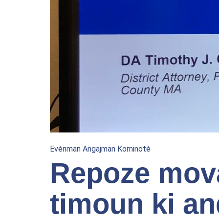
Evènman Angajman Kominotè
Repoze mov
timoun ki a