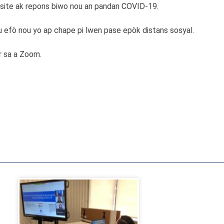
isite ak repons biwo nou an pandan COVID-19.
efò nou yo ap chape pi lwen pase epòk distans sosyal.
r sa a Zoom.