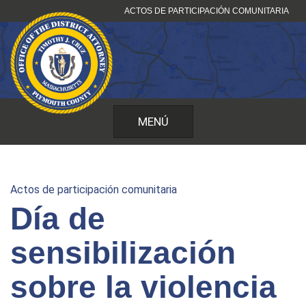
Ir
ACTOS DE PARTICIPACIÓN COMUNITARIA
al
contenido
MENÚ
Actos de participación comunitaria
Día de
sensibilización
sobre la violencia