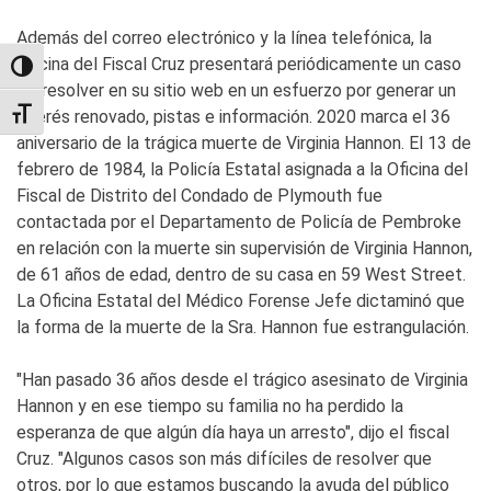
Además del correo electrónico y la línea telefónica, la
Oficina del Fiscal Cruz presentará periódicamente un caso
TOGGLE HIGH CONTRAST
sin resolver en su sitio web en un esfuerzo por generar un
interés renovado, pistas e información. 2020 marca el 36
TOGGLE FONT SIZE
aniversario de la trágica muerte de Virginia Hannon. El 13 de
febrero de 1984, la Policía Estatal asignada a la Oficina del
Fiscal de Distrito del Condado de Plymouth fue
contactada por el Departamento de Policía de Pembroke
en relación con la muerte sin supervisión de Virginia Hannon,
de 61 años de edad, dentro de su casa en 59 West Street.
La Oficina Estatal del Médico Forense Jefe dictaminó que
la forma de la muerte de la Sra. Hannon fue estrangulación.
"Han pasado 36 años desde el trágico asesinato de Virginia
Hannon y en ese tiempo su familia no ha perdido la
esperanza de que algún día haya un arresto", dijo el fiscal
Cruz. "Algunos casos son más difíciles de resolver que
otros, por lo que estamos buscando la ayuda del público