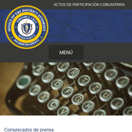
Ir
ACTOS DE PARTICIPACIÓN COMUNITARIA
al
contenido
MENÚ
Comunicados de prensa