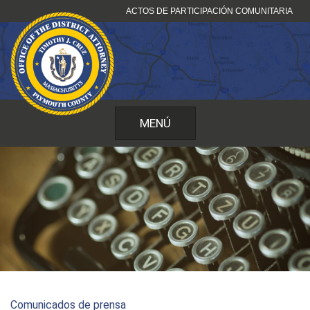
Ir
ACTOS DE PARTICIPACIÓN COMUNITARIA
al
contenido
MENÚ
Comunicados de prensa