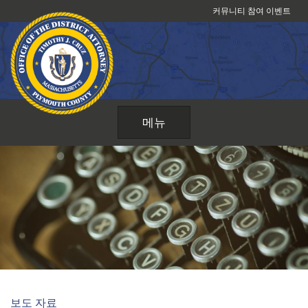
콘
커뮤니티 참여 이벤트
텐
츠
로
건
너
뛰
메뉴
기
보도 자료