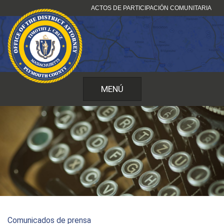
Ir
ACTOS DE PARTICIPACIÓN COMUNITARIA
al
contenido
MENÚ
Comunicados de prensa