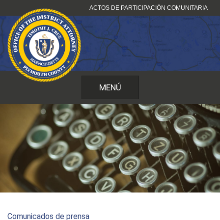
Ir
ACTOS DE PARTICIPACIÓN COMUNITARIA
al
contenido
MENÚ
Comunicados de prensa