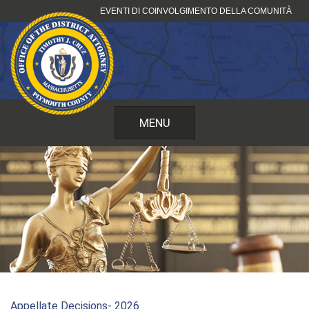
Vai
EVENTI DI COINVOLGIMENTO DELLA COMUNITÀ
al
contenuto
MENU
Appellate Decisions- 2026