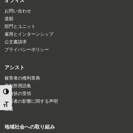
オフィス
お問い合わせ
道順
部門とユニット
雇用とインターンシップ
公文書請求
プライバシーポリシー
アシスト
被害者の権利章典
裁判所用語集
TOGGLE HIGH CONTRAST
召喚状の受領
被害者の影響に関する声明
TOGGLE FONT SIZE
返還
地域社会への取り組み