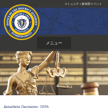
コ
コミュニティ参加型イベント
ン
テ
ン
ツ
へ
ス
メニュー
キ
ッ
プ
Appellate Decisions- 2026