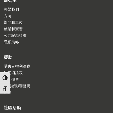
辦公室
聯繫我們
方向
部門和單位
就業和實習
公共記錄請求
隱私策略
援助
受害者權利法案
法庭術語表
TOGGLE HIGH CONTRAST
收到傳票
受害者影響聲明
TOGGLE FONT SIZE
賠償
社區活動