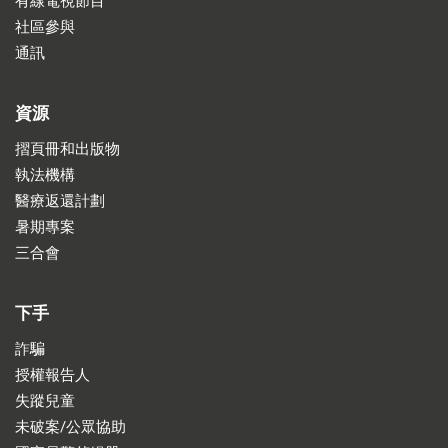
有線電視節目
社區參與
通訊
資源
摺頁冊和出版物
執法機構
醫療返還計劃
暑期專案
三合會
下手
詐騙
授權報告人
失蹤兒童
未破案/公眾協助