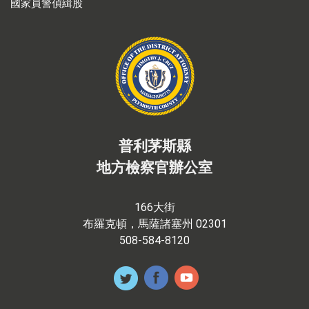
國家員警偵緝股
普利茅斯縣
地方檢察官辦公室
166大街
布羅克頓，馬薩諸塞州 02301
508-584-8120