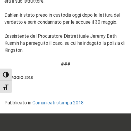
era il suo istruttore.
Dahlen è stato preso in custodia oggi dopo la lettura del
verdetto e sarà condannato per le accuse il 30 maggio.
L'assistente del Procuratore Distrettuale Jeremy Beth
Kusmin ha perseguito il caso, su cui ha indagato la polizia di
Kingston.
###
TOGGLE HIGH CONTRAST
1 MAGGIO 2018
TOGGLE FONT SIZE
Pubblicato in
Comunicati stampa 2018