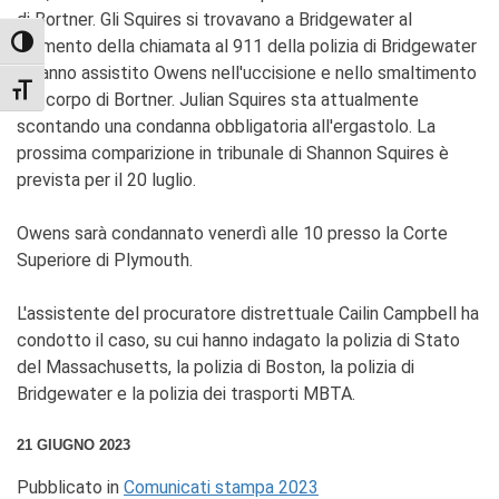
di Bortner. Gli Squires si trovavano a Bridgewater al
momento della chiamata al 911 della polizia di Bridgewater
TOGGLE HIGH CONTRAST
e hanno assistito Owens nell'uccisione e nello smaltimento
TOGGLE FONT SIZE
del corpo di Bortner. Julian Squires sta attualmente
scontando una condanna obbligatoria all'ergastolo. La
prossima comparizione in tribunale di Shannon Squires è
prevista per il 20 luglio.
Owens sarà condannato venerdì alle 10 presso la Corte
Superiore di Plymouth.
L'assistente del procuratore distrettuale Cailin Campbell ha
condotto il caso, su cui hanno indagato la polizia di Stato
del Massachusetts, la polizia di Boston, la polizia di
Bridgewater e la polizia dei trasporti MBTA.
21 GIUGNO 2023
Pubblicato in
Comunicati stampa 2023