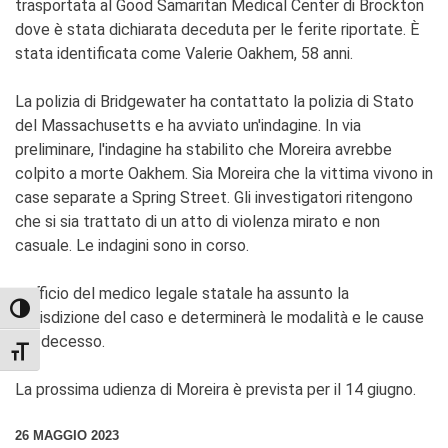
trasportata al Good Samaritan Medical Center di Brockton
dove è stata dichiarata deceduta per le ferite riportate. È
stata identificata come Valerie Oakhem, 58 anni.
La polizia di Bridgewater ha contattato la polizia di Stato
del Massachusetts e ha avviato un'indagine. In via
preliminare, l'indagine ha stabilito che Moreira avrebbe
colpito a morte Oakhem. Sia Moreira che la vittima vivono in
case separate a Spring Street. Gli investigatori ritengono
che si sia trattato di un atto di violenza mirato e non
casuale. Le indagini sono in corso.
L'Ufficio del medico legale statale ha assunto la
TOGGLE HIGH CONTRAST
giurisdizione del caso e determinerà le modalità e le cause
del decesso.
TOGGLE FONT SIZE
La prossima udienza di Moreira è prevista per il 14 giugno.
26 MAGGIO 2023