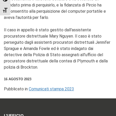
TOGGLE HIGH CONTRAST
mandato prima di perquisirlo, e la fidanzata di Pircio ha
acconsentito alla perquisizione del computer portatile e
TOGGLE FONT SIZE
aveva l'autorità per farlo.
Il caso in appello è stato gestito dall'assistente
procuratore distrettuale Mary Nguyen. Il caso è stato
perseguito dagli assistenti procuratori distrettuali Jennifer
Sprague e Amanda Fowle ed è stato indagato dai
detective della Polizia di Stato assegnati all'ufficio del
procuratore distrettuale della contea di Plymouth e dalla
polizia di Brockton.
16 AGOSTO 2023
Pubblicato in
Comunicati stampa 2023
L'UFFICIO