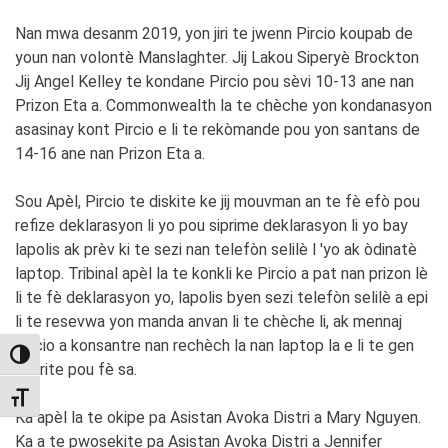
Nan mwa desanm 2019, yon jiri te jwenn Pircio koupab de
youn nan volontè Manslaghter. Jij Lakou Siperyè Brockton
Jij Angel Kelley te kondane Pircio pou sèvi 10-13 ane nan
Prizon Eta a. Commonwealth la te chèche yon kondanasyon
asasinay kont Pircio e li te rekòmande pou yon santans de
14-16 ane nan Prizon Eta a.
Sou Apèl, Pircio te diskite ke jij mouvman an te fè efò pou
refize deklarasyon li yo pou siprime deklarasyon li yo bay
lapolis ak prèv ki te sezi nan telefòn selilè l 'yo ak òdinatè
laptop. Tribinal apèl la te konkli ke Pircio a pat nan prizon lè
li te fè deklarasyon yo, lapolis byen sezi telefòn selilè a epi
li te resevwa yon manda anvan li te chèche li, ak mennaj
Pircio a konsantre nan rechèch la nan laptop la e li te gen
TOGGLE HIGH CONTRAST
otorite pou fè sa.
TOGGLE FONT SIZE
Ka apèl la te okipe pa Asistan Avoka Distri a Mary Nguyen.
Ka a te pwosekite pa Asistan Avoka Distri a Jennifer