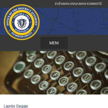
Sote
EVÈNMAN ANGAJMAN KOMINOTÈ
kontni
MENI
Laprès Degaje