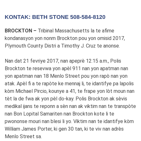
KONTAK: BETH STONE 508-584-8120
BROCKTON –
Tribinal Massachusetts la te afime
kondanasyon yon nonm Brockton pou yon omisid 2017,
Plymouth County Distri a Timothy J. Cruz te anonse.
Nan dat 21 fevriye 2017, nan apeprè 12:15 a.m., Polis
Brockton te resevwa yon apèl 911 nan yon apatman nan
yon apatman nan 18 Menlo Street pou yon rapò nan yon
atak. Apèl fi a te rapòte ke mennaj li, te idantifye pa lapolis
kòm Michael Pircio, kounye a 41, te frape yon lòt moun nan
tèt la de fwa ak yon pèl do-kay. Polis Brockton ak sèvis
medikal ijans te reponn a sèn nan ak viktim nan te transpòte
nan Bon Lopital Samariten nan Brockton kote li te
pwononse mouri nan blesi li yo. Viktim nan te idantifye kòm
William James Porter, ki gen 30 tan, ki te viv nan adrès
Menlo Street sa.