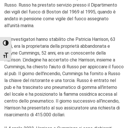
Russo. Russo ha prestato servizio presso il Dipartimento
dei vigili del fuoco di Boston dal 1969 al 1995, quando è
andato in pensione come vigile del fuoco assegnato
all'unità marina.
Gli investigatori hanno stabilito che Patricia Harrison, 63
TOGGLE HIGH CONTRAST
anni, era la proprietaria della proprietà abbandonata e
Wayne Cummings, 52 anni, era un conoscente della
TOGGLE FONT SIZE
Harrison. L'indagine ha accertato che Harrison, insieme a
Cummings, ha chiesto l'aiuto di Russo per appiccare il fuoco
al pub. Il giorno dell'incendio, Cummings ha fornito a Russo
la chiave del ristorante e una torcia. Russo è entrato nel
pub e ha trascinato uno pneumatico di gomma all'interno
del locale e ha posizionato la fiamma ossidrica accesa al
centro dello pneumatico. Il giorno successivo all'incendio,
Harrison ha presentato al suo assicuratore una richiesta di
risarcimento di 415.000 dollari.