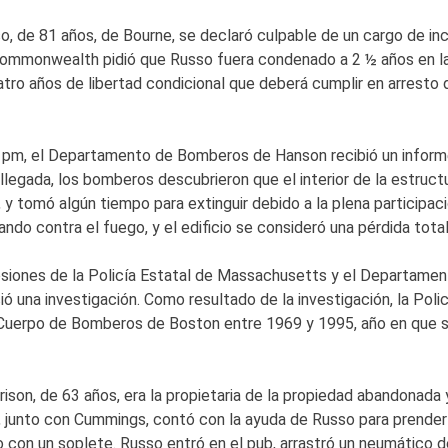
o, de 81 años, de Bourne, se declaró culpable de un cargo de in
ommonwealth pidió que Russo fuera condenado a 2 ½ años en l
atro años de libertad condicional que deberá cumplir en arresto d
54 pm, el Departamento de Bomberos de Hanson recibió un informe
llegada, los bomberos descubrieron que el interior de la estru
, y tomó algún tiempo para extinguir debido a la plena particip
hando contra el fuego, y el edificio se consideró una pérdida to
osiones de la Policía Estatal de Massachusetts y el Departame
ció una investigación. Como resultado de la investigación, la Po
Cuerpo de Bomberos de Boston entre 1969 y 1995, año en que s
rison, de 63 años, era la propietaria de la propiedad abandonad
n, junto con Cummings, contó con la ayuda de Russo para prender 
to con un soplete. Russo entró en el pub, arrastró un neumático d