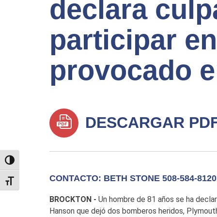
declara culp
participar e
provocado 
DESCARGAR PD
TOGGLE HIGH CONTRAST
CONTACTO: BETH STONE 508-584-8120
TOGGLE FONT SIZE
BROCKTON -
Un hombre de 81 años se ha declar
Hanson que dejó dos bomberos heridos, Plymouth 