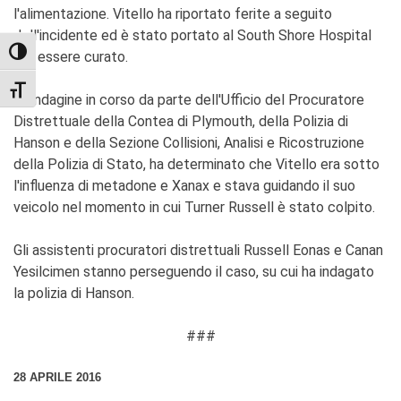
l'alimentazione. Vitello ha riportato ferite a seguito
dell'incidente ed è stato portato al South Shore Hospital
TOGGLE HIGH CONTRAST
per essere curato.
TOGGLE FONT SIZE
Un'indagine in corso da parte dell'Ufficio del Procuratore
Distrettuale della Contea di Plymouth, della Polizia di
Hanson e della Sezione Collisioni, Analisi e Ricostruzione
della Polizia di Stato, ha determinato che Vitello era sotto
l'influenza di metadone e Xanax e stava guidando il suo
veicolo nel momento in cui Turner Russell è stato colpito.
Gli assistenti procuratori distrettuali Russell Eonas e Canan
Yesilcimen stanno perseguendo il caso, su cui ha indagato
la polizia di Hanson.
###
28 APRILE 2016