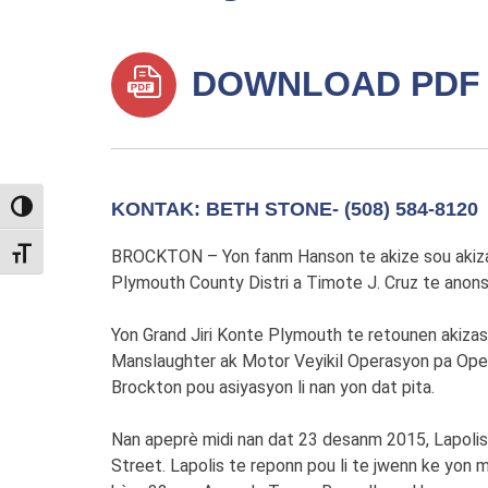
DOWNLOAD PDF
KONTAK: BETH STONE- (508) 584-8120
TOGGLE HIGH CONTRAST
BROCKTON – Yon fanm Hanson te akize sou akizasyo
TOGGLE FONT SIZE
Plymouth County Distri a Timote J. Cruz te anons
Yon Grand Jiri Konte Plymouth te retounen akizasy
Manslaughter ak Motor Veyikil Operasyon pa Operasy
Brockton pou asiyasyon li nan yon dat pita.
Nan apeprè midi nan dat 23 desanm 2015, Lapolis
Street. Lapolis te reponn pou li te jwenn ke yon