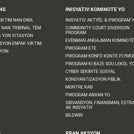
NS
INISYATIV KOMINOTE YO
IKTIM NAN DWA
INISYATIV AKTYÈL & PWOGRAM 
 NAN TRIBINAL TÈM
COMMUNITY COURT DIVERSION
PROGRAM
 YON SITASYON
EVÈNMAN ANGAJMAN KOMINOTÈ
SYON ENPAK VIKTIM
PWOGRAM ETE
SYON
PWOGRAM KONFÒ KONTE PLYMO
PWOGRAM KI BAZE SOU LEKÒL Y
CYBER SEKIRITE SOSYAL
KONSYANTIZASYON PIBLIK
MONTRE KAB
PWOGRAM ANVAN YO
SIBVANSYON, FINANSMAN, ESTRA
AK INISYATIV
BILDWIN
S
PRAN AKSYON