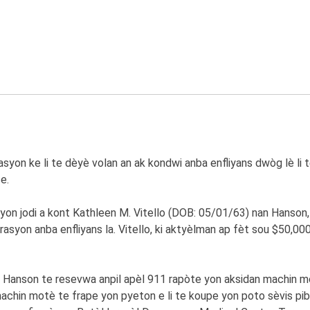
n ke li te dèyè volan an ak kondwi anba enfliyans dwòg lè li te
e.
on jodi a kont Kathleen M. Vitello (DOB: 05/01/63) nan Hanson, c
on anba enfliyans la. Vitello, ki aktyèlman ap fèt sou $50,000 l
 Hanson te resevwa anpil apèl 911 rapòte yon aksidan machin m
 machin motè te frape yon pyeton e li te koupe yon poto sèvis pi