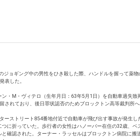
ーのジョギング中の男性をひき殺した際、ハンドルを握って薬物
が発表した。
ン・M・ヴィテロ（生年月日：63年5月1日）を自動車過失致
拘留されており、後日罪状認否のためブロックトン高等裁判所へ
ィンターストリート854番地付近で自動車が飛び出す事故が発生
二つに折っていた。歩行者の女性はハノーバー在住の32歳、ベ
ルと確認された。ターナー・ラッセルはブロックトン病院に搬