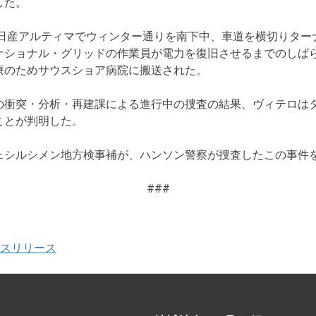
した。
型日産アルティマでウィンター通りを南下中、車道を横切りタ
ショナル・グリッドの作業員が電力を復旧させるまでのしばら
療のためサウスショア病院に搬送された。
の衝突・分析・再建課による進行中の捜査の結果、ヴィテロは
ことが判明した。
ェシルシメン地方検事補が、ハンソン警察が捜査したこの事件
###
スリリース