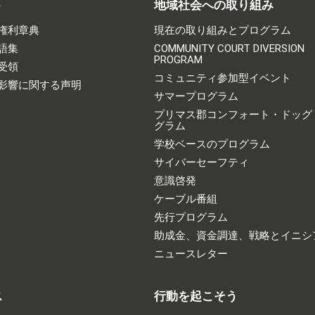
ト
地域社会への取り組み
権利章典
現在の取り組みとプログラム
語集
COMMUNITY COURT DIVERSION
PROGRAM
受領
コミュニティ参加型イベント
影響に関する声明
サマープログラム
プリマス郡コンフォート・ドッグ
グラム
学校ベースのプログラム
サイバーセーフティ
意識啓発
ケーブル番組
先行プログラム
助成金、資金調達、戦略とイニシ
ニュースレター
ス
行動を起こそう