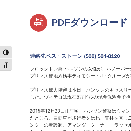
PDFダウンロード
TOGGLE HIGH CONTRAST
連絡先ベス・ストーン (508) 584-8120
TOGGLE FONT SIZE
ブロックトン発-ハンソンの女性が、ハノーバ
プリマス郡地方検事ティモシー・J・クルーズ
プリマス郡大陪審は本日、ハンソンのキャスリー
した。ヴィテロは現在5万ドルの現金保釈金で
2015年12月23日正午頃、ハンソン警察はウ
たところ、自動車が歩行者をはね、電柱を真っ
ンターの看護師、アマンダ・ターナー・ラッセ