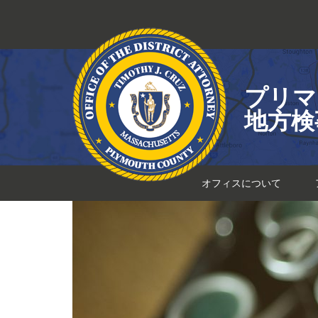
コ
ン
テ
ン
ツ
プリマ
へ
ス
地方検
キ
ッ
プ
オフィスについて