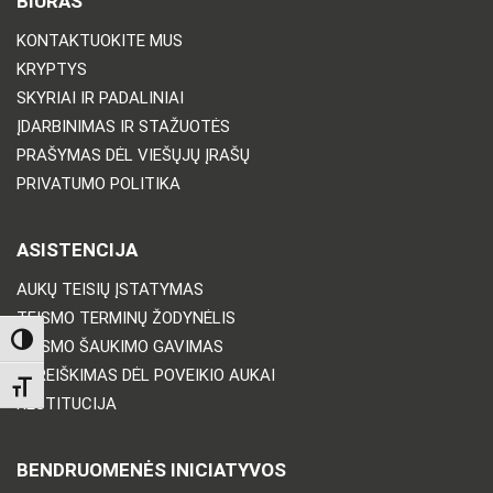
BIURAS
KONTAKTUOKITE MUS
KRYPTYS
SKYRIAI IR PADALINIAI
ĮDARBINIMAS IR STAŽUOTĖS
PRAŠYMAS DĖL VIEŠŲJŲ ĮRAŠŲ
PRIVATUMO POLITIKA
ASISTENCIJA
AUKŲ TEISIŲ ĮSTATYMAS
TEISMO TERMINŲ ŽODYNĖLIS
TOGGLE HIGH CONTRAST
TEISMO ŠAUKIMO GAVIMAS
PAREIŠKIMAS DĖL POVEIKIO AUKAI
TOGGLE FONT SIZE
RESTITUCIJA
BENDRUOMENĖS INICIATYVOS