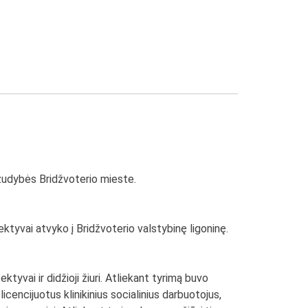
žudybės Bridžvoterio mieste.
ektyvai atvyko į Bridžvoterio valstybinę ligoninę.
tyvai ir didžioji žiuri. Atliekant tyrimą buvo
icencijuotus klinikinius socialinius darbuotojus,