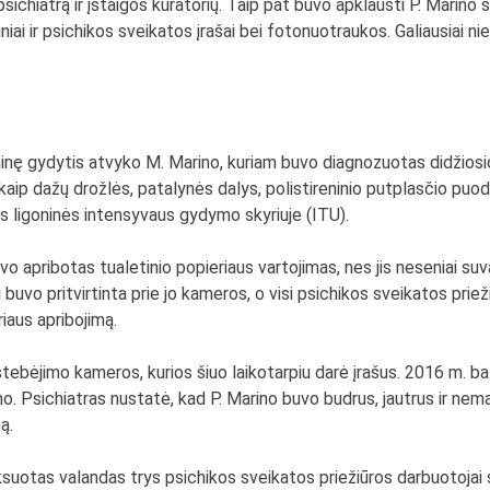
sichiatrą ir įstaigos kuratorių. Taip pat buvo apklausti P. Marino 
niai ir psichikos sveikatos įrašai bei fotonuotraukos. Galiausiai n
oninę gydytis atvyko M. Marino, kuriam buvo diagnozuotas didžiosi
aip dažų drožlės, patalynės dalys, polistireninio putplasčio puodelia
ės ligoninės intensyvaus gydymo skyriuje (ITU).
o apribotas tualetinio popieriaus vartojimas, nes jis neseniai suv
i buvo pritvirtinta prie jo kameros, o visi psichikos sveikatos pri
iaus apribojimą.
ebėjimo kameros, kurios šiuo laikotarpiu darė įrašus. 2016 m. bal
ino. Psichiatras nustatė, kad P. Marino buvo budrus, jautrus ir nema
ą.
suotas valandas trys psichikos sveikatos priežiūros darbuotojai s