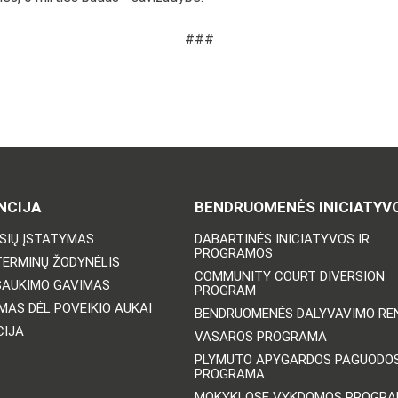
###
NCIJA
BENDRUOMENĖS INICIATYV
ISIŲ ĮSTATYMAS
DABARTINĖS INICIATYVOS IR
PROGRAMOS
TERMINŲ ŽODYNĖLIS
COMMUNITY COURT DIVERSION
ŠAUKIMO GAVIMAS
PROGRAM
MAS DĖL POVEIKIO AUKAI
BENDRUOMENĖS DALYVAVIMO REN
CIJA
VASAROS PROGRAMA
PLYMUTO APYGARDOS PAGUODO
PROGRAMA
MOKYKLOSE VYKDOMOS PROGR