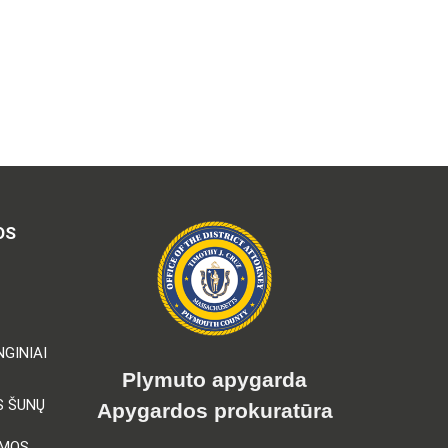
OS
GINIAI
Plymuto apygarda
S ŠUNŲ
Apygardos prokuratūra
AMOS