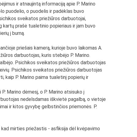
ėjimus ir atnaujintą informaciją apie P. Marino
olo puodelio, o puodelis ir padėklas buvo
sichikos sveikatos priežiūros darbuotojai,
g kartų prašė tualetinio popieriaus ir jam buvo
erių į burną.
ančioje priešais kamerą, kurioje buvo laikomas A.
žiūros darbuotojas, kuris stebėjo P. Marino.
albėjo. Psichikos sveikatos priežiūros darbuotojas
eivių. Psichikos sveikatos priežiūros darbuotojas
, kaip P. Marino paima tualetinį popierių ir
P. Marino dėmesį, o P. Marino atsisuko į
darbuotojas nedelsdamas iškvietė pagalbą, o vietoje
mai ir kitos gyvybę gelbstinčios priemonės. P.
 kad mirties priežastis - asfiksija dėl kvėpavimo