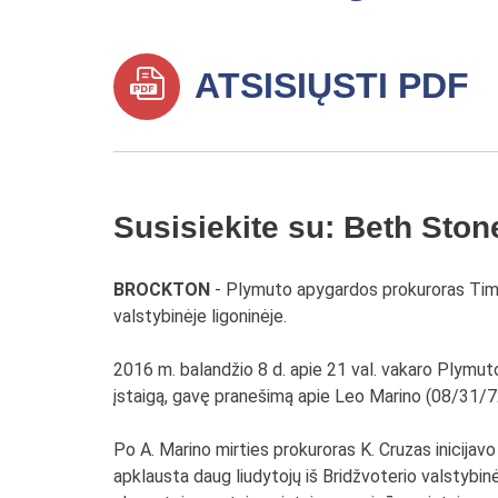
ATSISIŲSTI PDF
Susisiekite su: Beth Ston
BROCKTON
- Plymuto apygardos prokuroras Timot
valstybinėje ligoninėje.
2016 m. balandžio 8 d. apie 21 val. vakaro Plymuto 
įstaigą, gavę pranešimą apie Leo Marino (08/31/72
Po A. Marino mirties prokuroras K. Cruzas inicijavo 
apklausta daug liudytojų iš Bridžvoterio valstybinės