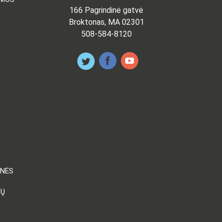
166 Pagrindinė gatvė
Broktonas, MA 02301
508-584-8120
ENĖS
VŲ