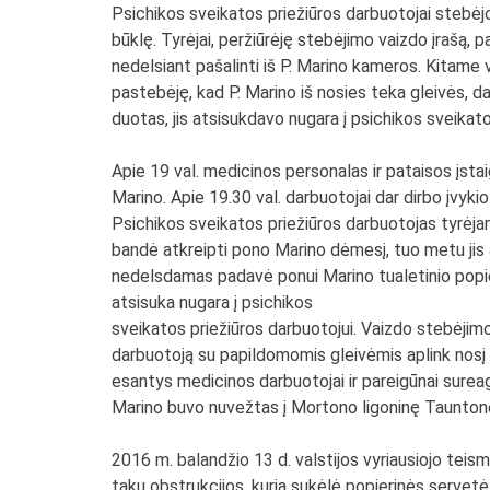
Psichikos sveikatos priežiūros darbuotojai stebėjo 
būklę. Tyrėjai, peržiūrėję stebėjimo vaizdo įrašą, 
nedelsiant pašalinti iš P. Marino kameros. Kitame v
pastebėję, kad P. Marino iš nosies teka gleivės, da
duotas, jis atsisukdavo nugara į psichikos sveikatos
Apie 19 val. medicinos personalas ir pataisos įsta
Marino. Apie 19.30 val. darbuotojai dar dirbo įvyki
Psichikos sveikatos priežiūros darbuotojas tyrėja
bandė atkreipti pono Marino dėmesį, tuo metu jis 
nedelsdamas padavė ponui Marino tualetinio popieria
atsisuka nugara į psichikos
sveikatos priežiūros darbuotojui. Vaizdo stebėjimo
darbuotoją su papildomomis gleivėmis aplink nosį i
esantys medicinos darbuotojai ir pareigūnai sureag
Marino buvo nuvežtas į Mortono ligoninę Tauntone, 
2016 m. balandžio 13 d. valstijos vyriausiojo teis
takų obstrukcijos, kurią sukėlė popierinės servetė