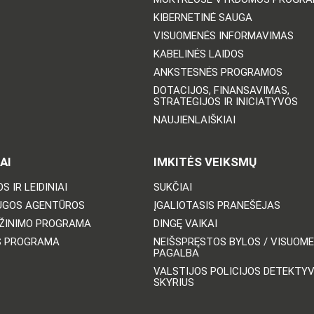
KIBERNETINĖ SAUGA
VISUOMENĖS INFORMAVIMAS
KABELINĖS LAIDOS
ANKSTESNĖS PROGRAMOS
DOTACIJOS, FINANSAVIMAS,
STRATEGIJOS IR INICIATYVOS
NAUJIENLAIŠKIAI
AI
IMKITĖS VEIKSMŲ
S IR LEIDINIAI
SUKČIAI
UGOS AGENTŪROS
ĮGALIOTASIS PRANEŠĖJAS
ŽINIMO PROGRAMA
DINGĘ VAIKAI
S PROGRAMA
NEIŠSPRĘSTOS BYLOS / VISUOM
PAGALBA
VALSTIJOS POLICIJOS DETEKTY
SKYRIUS