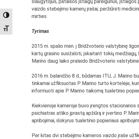
slaugytojus, pataisos įstaigų pareigūnus, įstaigos p
vaizdo stebėjimo kamerų įrašai, peržiūrėti medicini
TOGGLE HIGH CONTRAST
mirties.
TOGGLE FONT SIZE
Tyrimas
2015 m. spalio mėn. į Bridžvoterio valstybinę lig
kartų grasino susižaloti, įskaitant tokių medžiagų, k
Marino daug laiko praleido Bridžvoterio valstybin
2016 m. balandžio 8 d., būdamas ITU, J. Marino buv
tinkamai užfiksuotas P. Marino turto kortelėje, kur
informuoti apie P. Marino taikomą tualetinio popier
Kiekvienoje kameroje buvo įrengtos stacionarios st
psichiatras atliko įprastą apžiūrą ir įvertino P. Mar
apribojimai, išskyrus tualetinio popieriaus apribojim
Per kitas dvi stebėjimo kameros vaizdo įraše užfik