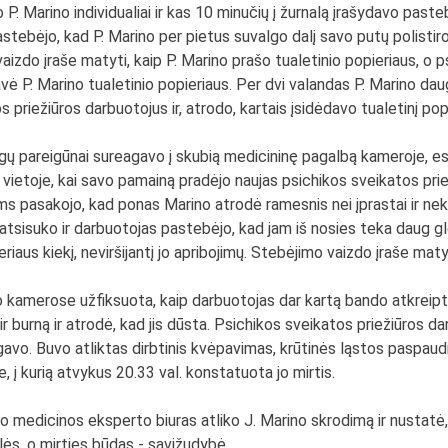
P. Marino individualiai ir kas 10 minučių į žurnalą įrašydavo pasteb
pastebėjo, kad P. Marino per pietus suvalgo dalį savo putų polistir
aizdo įraše matyti, kaip P. Marino prašo tualetinio popieriaus, o p
vė P. Marino tualetinio popieriaus. Per dvi valandas P. Marino dau
 priežiūros darbuotojus ir, atrodo, kartais įsidėdavo tualetinį popi
igų pareigūnai sureagavo į skubią medicininę pagalbą kameroje, es
o vietoje, kai savo pamainą pradėjo naujas psichikos sveikatos prie
ms pasakojo, kad ponas Marino atrodė ramesnis nei įprastai ir nek
atsisuko ir darbuotojas pastebėjo, kad jam iš nosies teka daug gl
us kiekį, neviršijantį jo apribojimų. Stebėjimo vaizdo įraše matyti
 kamerose užfiksuota, kaip darbuotojas dar kartą bando atkreipti 
r burną ir atrodė, kad jis dūsta. Psichikos sveikatos priežiūros 
avo. Buvo atliktas dirbtinis kvėpavimas, krūtinės ląstos paspaudi
į kurią atvykus 20.33 val. konstatuota jo mirtis.
mo medicinos eksperto biuras atliko J. Marino skrodimą ir nustatė,
lės, o mirties būdas - savižudybė.