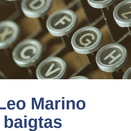
 Leo Marino
 baigtas