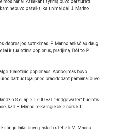
šeimos nariai. Atliekant tyrimą buvo peržiūrėti
iekam nebuvo pateikti kaltinimai dėl J. Marino
os depresijos sutrikimas. P. Marino anksčiau daug
i ir tualetinis popierius, prarijimą. Dėl to P.
algė tualetinio popieriaus. Apribojimas buvo
ežiūros darbuotojai prieš prasidedant pamainai buvo
andžio 8 d. apie 17.00 val. "Bridgewater" budintis
nė, kad P. Marino reikalingi kokie nors kiti
kirtingu laiku buvo paskirti stebėti M. Marino.