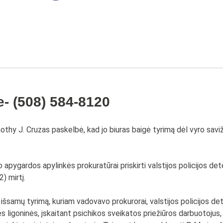
e- (508) 584-8120
hy J. Cruzas paskelbė, kad jo biuras baigė tyrimą dėl vyro savi
apygardos apylinkės prokuratūrai priskirti valstijos policijos det
) mirtį.
išsamų tyrimą, kuriam vadovavo prokurorai, valstijos policijos detek
 ligoninės, įskaitant psichikos sveikatos priežiūros darbuotojus, l