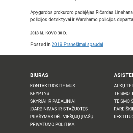
Apygardos prokuroro padėjėjas Ričardas Linehanas (
policijos detektyvai ir Warehamo policijos depar
2018 M. KOVO 30 D.
Posted in
2018 Pranešimai spaudai
BIURAS
ASISTE
KONTAKTUOKITE MUS
AUKŲ TE
KRYPTYS
TEISMO 
SKYRIAI IR PADALINIAI
TEISMO 
ĮDARBINIMAS IR STAŽUOTĖS
PAREIŠKI
PRAŠYMAS DĖL VIEŠŲJŲ ĮRAŠŲ
RESTITU
PRIVATUMO POLITIKA