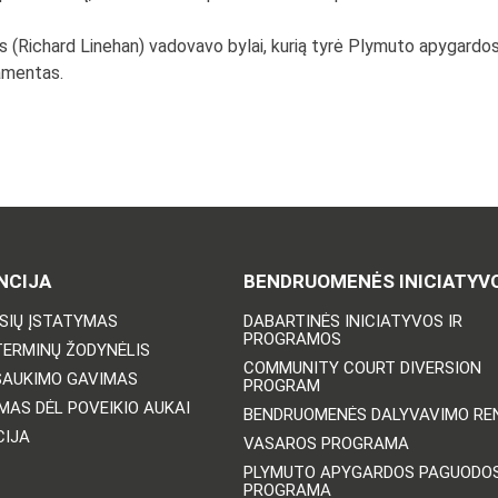
Richard Linehan) vadovavo bylai, kurią tyrė Plymuto apygardos ap
tamentas.
NCIJA
BENDRUOMENĖS INICIATYV
ISIŲ ĮSTATYMAS
DABARTINĖS INICIATYVOS IR
PROGRAMOS
TERMINŲ ŽODYNĖLIS
COMMUNITY COURT DIVERSION
ŠAUKIMO GAVIMAS
PROGRAM
MAS DĖL POVEIKIO AUKAI
BENDRUOMENĖS DALYVAVIMO REN
CIJA
VASAROS PROGRAMA
PLYMUTO APYGARDOS PAGUODO
PROGRAMA