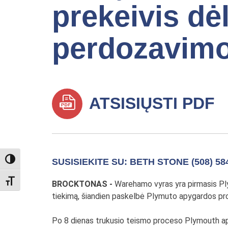
prekeivis dė
perdozavim
ATSISIŲSTI PDF
TOGGLE HIGH CONTRAST
SUSISIEKITE SU: BETH STONE (508) 58
TOGGLE FONT SIZE
BROCKTONAS -
Warehamo vyras yra pirmasis Ply
tiekimą, šiandien paskelbė Plymuto apygardos pr
Po 8 dienas trukusio teismo proceso Plymouth apyg