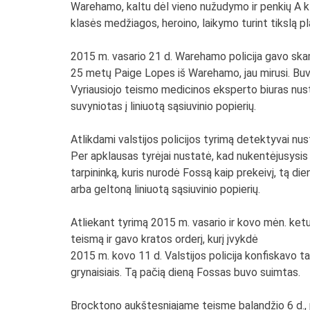
Warehamo, kaltu dėl vieno nužudymo ir penkių A kla
klasės medžiagos, heroino, laikymo turint tikslą pl
2015 m. vasario 21 d. Warehamo policija gavo skam
25 metų Paige Lopes iš Warehamo, jau mirusi. Buvo p
Vyriausiojo teismo medicinos eksperto biuras nus
suvyniotas į liniuotą sąsiuvinio popierių.
Atlikdami valstijos policijos tyrimą detektyvai nus
Per apklausas tyrėjai nustatė, kad nukentėjusysis 
tarpininką, kuris nurodė Fossą kaip prekeivį, tą 
arba geltoną liniuotą sąsiuvinio popierių.
Atliekant tyrimą 2015 m. vasario ir kovo mėn. ket
teismą ir gavo kratos orderį, kurį įvykdė
2015 m. kovo 11 d. Valstijos policija konfiskavo 
grynaisiais. Tą pačią dieną Fossas buvo suimtas.
Brocktono aukštesniajame teisme balandžio 6 d., 