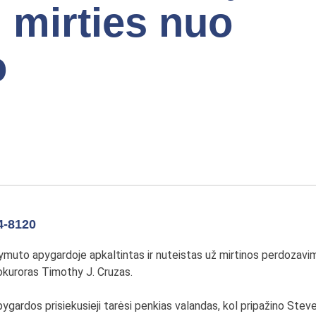
l mirties nuo
o
4-8120
muto apygardoje apkaltintas ir nuteistas už mirtinos perdozavi
okuroras Timothy J. Cruzas.
ardos prisiekusieji tarėsi penkias valandas, kol pripažino Steven