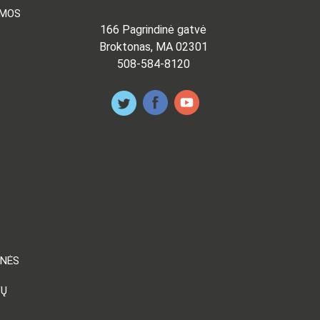
AMOS
166 Pagrindinė gatvė
Broktonas, MA 02301
508-584-8120
ENĖS
VŲ