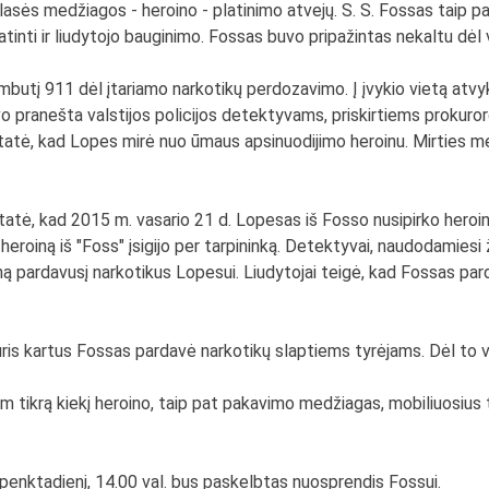
sės medžiagos - heroino - platinimo atvejų. S. S. Fossas taip pa
atinti ir liudytojo bauginimo. Fossas buvo pripažintas nekaltu dėl
butį 911 dėl įtariamo narkotikų perdozavimo. Į įvykio vietą atvyk
ranešta valstijos policijos detektyvams, priskirtiems prokuroro Cr
tatė, kad Lopes mirė nuo ūmaus apsinuodijimo heroinu. Mirties m
tatė, kad 2015 m. vasario 21 d. Lopesas iš Fosso nusipirko heroino
heroiną iš "Foss" įsigijo per tarpininką. Detektyvai, naudodamiesi
dieną pardavusį narkotikus Lopesui. Liudytojai teigė, kad Fossas 
uris kartus Fossas pardavė narkotikų slaptiems tyrėjams. Dėl to v
tam tikrą kiekį heroino, taip pat pakavimo medžiagas, mobiliuosiu
penktadienį, 14.00 val. bus paskelbtas nuosprendis Fossui.