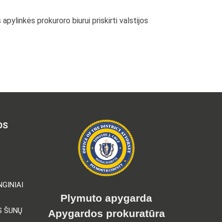
ylinkės prokuroro biurui priskirti valstijos
OS
GINIAI
Plymuto apygarda
S ŠUNŲ
Apygardos prokuratūra