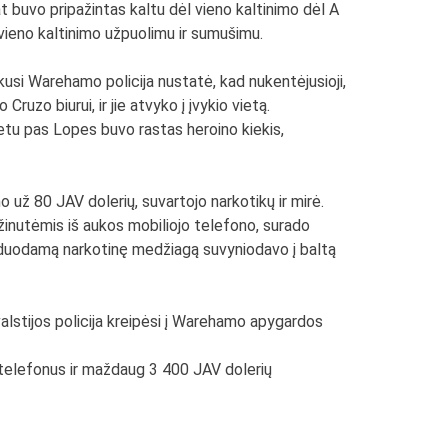
t buvo pripažintas kaltu dėl vieno kaltinimo dėl A
 vieno kaltinimo užpuolimu ir sumušimu.
usi Warehamo policija nustatė, kad nukentėjusioji,
uzo biurui, ir jie atvyko į įvykio vietą.
etu pas Lopes buvo rastas heroino kiekis,
 už 80 JAV dolerių, suvartojo narkotikų ir mirė.
 žinutėmis iš aukos mobiliojo telefono, surado
parduodamą narkotinę medžiagą suvyniodavo į baltą
alstijos policija kreipėsi į Warehamo apygardos
s telefonus ir maždaug 3 400 JAV dolerių