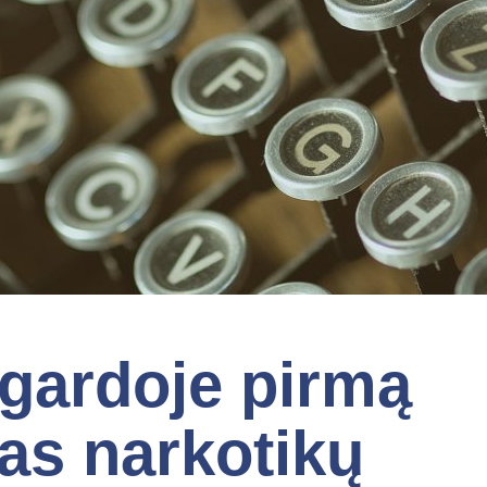
gardoje pirmą
tas narkotikų