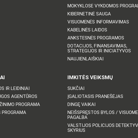
MOKYKLOSE VYKDOMOS PROGR
KIBERNETINĖ SAUGA
VISUOMENĖS INFORMAVIMAS
KABELINĖS LAIDOS
ANKSTESNĖS PROGRAMOS
DOTACIJOS, FINANSAVIMAS,
STRATEGIJOS IR INICIATYVOS
NAUJIENLAIŠKIAI
AI
IMKITĖS VEIKSMŲ
S IR LEIDINIAI
SUKČIAI
UGOS AGENTŪROS
ĮGALIOTASIS PRANEŠĖJAS
ŽINIMO PROGRAMA
DINGĘ VAIKAI
S PROGRAMA
NEIŠSPRĘSTOS BYLOS / VISUOM
PAGALBA
VALSTIJOS POLICIJOS DETEKTY
SKYRIUS