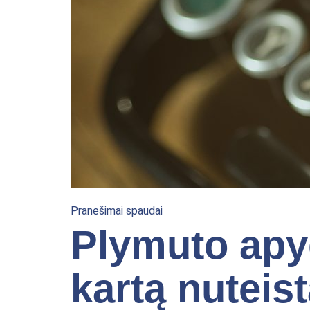
Pranešimai spaudai
Plymuto apy
kartą nuteis