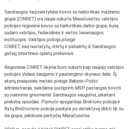
Sandraugos tarpvalstybinė kovos su narkotikais mažinimo
grupė (CINRET) yra naujai sukurta Masačusetso valstijos
policijos regioninė kovos su narkotikais darbo grupė, kurią
sudaro valstijos, federalinės ir vietos teisėsaugos
institucijos. Valstijos policija įsteigė
CINRET, kad nustatytų, ištirtų ir pašalintų iš Sandraugos
gatvių smurtinius opiatų prekeivius.
Regioniniai CINRET skyriai buvo sukurti kaip naujojo valstijos
policijos Vidaus saugumo ir pasirengimo skyriaus dalis. Šį
skyrių praėjusiais metais įsteigė Bakerio-Polito
administracija, siekdama sustiprinti MSP pastangas kovoti
su įvairiomis grėsmėmis Sandraugos saugumui, įskaitant
prekybą opioidais. Plymuto apygardoje Broktono policija ir
Rytų Bridžvoterio policija paskyrė po detektyvą dirbti tik su
šia grupe, įsikūrusia pietryčių Masačusetse.