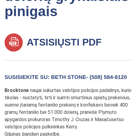
pinigais
ATSISIŲSTI PDF
SUSISIEKITE SU: BETH STONE- (508) 584-8120
Brocktone
naujai sukurtas valstijos policijos padalinys, kurio
tikslas - nustatyti, tirti ir suimti smurtinius opiatų prekeivius,
suėmė įtariamą fentanilio prekeivį ir konfiskavo beveik 400
gramų fentanilio bei 51 000 dolerių, pranešė Plymuto
apygardos prokuroras Timothy J. Cruzas ir Masačusetso
valstijos policijos pulkininkas Kerry.
Gilpinas šiandien paskelbė.