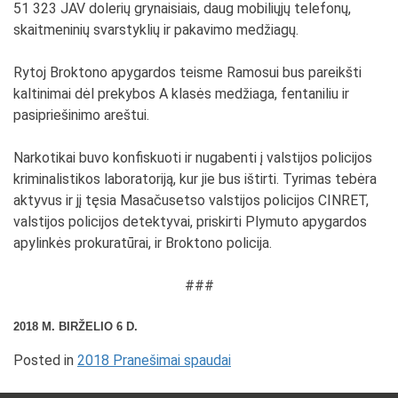
51 323 JAV dolerių grynaisiais, daug mobiliųjų telefonų,
skaitmeninių svarstyklių ir pakavimo medžiagų.
Rytoj Broktono apygardos teisme Ramosui bus pareikšti
kaltinimai dėl prekybos A klasės medžiaga, fentaniliu ir
pasipriešinimo areštui.
Narkotikai buvo konfiskuoti ir nugabenti į valstijos policijos
kriminalistikos laboratoriją, kur jie bus ištirti. Tyrimas tebėra
aktyvus ir jį tęsia Masačusetso valstijos policijos CINRET,
valstijos policijos detektyvai, priskirti Plymuto apygardos
apylinkės prokuratūrai, ir Broktono policija.
###
2018 M. BIRŽELIO 6 D.
Posted in
2018 Pranešimai spaudai