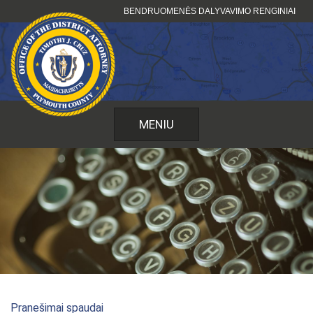
Pereiti
BENDRUOMENĖS DALYVAVIMO RENGINIAI
prie
turinio
MENIU
Pranešimai spaudai