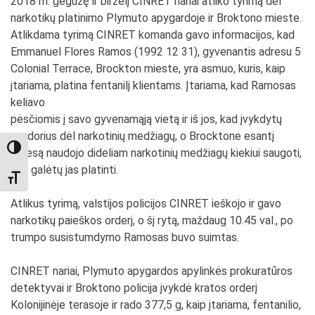
2018 m. gegužę ir birželį CINRET nariai atliko tyrimą dėl
narkotikų platinimo Plymuto apygardoje ir Broktono mieste.
Atlikdama tyrimą CINRET komanda gavo informacijos, kad
Emmanuel Flores Ramos (1992 12 31), gyvenantis adresu 5
Colonial Terrace, Brockton mieste, yra asmuo, kuris, kaip
įtariama, platina fentanilį klientams. Įtariama, kad Ramosas
keliavo
pėsčiomis į savo gyvenamąją vietą ir iš jos, kad įvykdytų
sandorius dėl narkotinių medžiagų, o Brocktone esantį
TOGGLE HIGH CONTRAST
adresą naudojo dideliam narkotinių medžiagų kiekiui saugoti,
kad galėtų jas platinti.
TOGGLE FONT SIZE
Atlikus tyrimą, valstijos policijos CINRET ieškojo ir gavo
narkotikų paieškos orderį, o šį rytą, maždaug 10.45 val., po
trumpo susistumdymo Ramosas buvo suimtas.
CINRET nariai, Plymuto apygardos apylinkės prokuratūros
detektyvai ir Broktono policija įvykdė kratos orderį
Kolonijinėje terasoje ir rado 377,5 g, kaip įtariama, fentanilio,