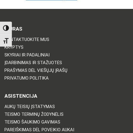
BIURAS
TOGGLE HIGH CONTRAST
KONTAKTUOKITE MUS
TOGGLE FONT SIZE
KRYPTYS
SKYRIAI IR PADALINIAI
ĮDARBINIMAS IR STAŽUOTĖS
PRAŠYMAS DĖL VIEŠŲJŲ ĮRAŠŲ
PRIVATUMO POLITIKA
ASISTENCIJA
AUKŲ TEISIŲ ĮSTATYMAS
TEISMO TERMINŲ ŽODYNĖLIS
TEISMO ŠAUKIMO GAVIMAS
PAREIŠKIMAS DĖL POVEIKIO AUKAI