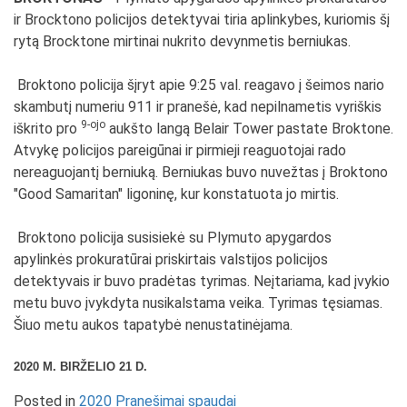
ir Brocktono policijos detektyvai tiria aplinkybes, kuriomis šį
rytą Brocktone mirtinai nukrito devynmetis berniukas.
Broktono policija šįryt apie 9:25 val. reagavo į šeimos nario
skambutį numeriu 911 ir pranešė, kad nepilnametis vyriškis
9-ojo
iškrito pro
aukšto langą Belair Tower pastate Broktone.
Atvykę policijos pareigūnai ir pirmieji reaguotojai rado
nereaguojantį berniuką. Berniukas buvo nuvežtas į Broktono
"Good Samaritan" ligoninę, kur konstatuota jo mirtis.
Broktono policija susisiekė su Plymuto apygardos
apylinkės prokuratūrai priskirtais valstijos policijos
detektyvais ir buvo pradėtas tyrimas. Neįtariama, kad įvykio
metu buvo įvykdyta nusikalstama veika. Tyrimas tęsiamas.
Šiuo metu aukos tapatybė nenustatinėjama.
2020 M. BIRŽELIO 21 D.
Posted in
2020 Pranešimai spaudai