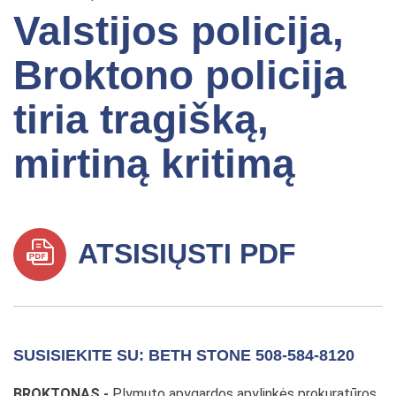
Valstijos policija,
Broktono policija
tiria tragišką,
mirtiną kritimą
ATSISIŲSTI PDF
SUSISIEKITE SU: BETH STONE 508-584-8120
BROKTONAS -
Plymuto apygardos apylinkės prokuratūros