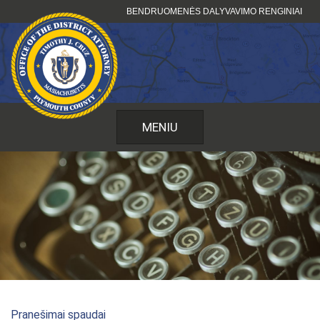
Pereiti
BENDRUOMENĖS DALYVAVIMO RENGINIAI
prie
turinio
MENIU
Pranešimai spaudai