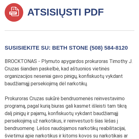
ATSISIŲSTI PDF
SUSISIEKITE SU: BETH STONE (508) 584-8120
BROCKTONAS - Plymuto apygardos prokuroras Timothy J.
Cruzas šiandien paskelbė, kad aštuonios vietinės
organizacijos neseniai gavo pinigų, konfiskuotų vykdant
baudžiamąjį persekiojimą dėl narkotikų.
Prokuroras Cruzas sukūrė bendruomenės reinvestavimo
programą, pagal kurią biuras gali kasmet išleisti tam tikrą
dalį pinigų ir pajamų, konfiskuotų vykdant baudžiamąjį
persekiojimą už narkotikus, ir reinvestuoti šias lėšas į
bendruomenę. Lėšos naudojamos narkotikų reabilitacijai,
švietimui apie narkotikus ir kitoms kovos su narkotikais ar