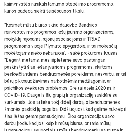
kaimynystės nusikalstamumo stebėjimo programoms,
kurios padeda siekti teisėsaugos tikslų.
"Kasmet mūsų biuras skiria daugybę Bendrijos
reinvestavimo programos lėšų jaunimo organizacijoms,
mokyklų rajonams, rajonų asociacijoms ir TRIAD
programoms visoje Plymuto apygardoje, ir tai mokesčių
mokėtojams nieko nekainuoja", - sakė prokuroras Krusas.
"Bėgant metams, mes išplėtėme savo pastangas
paskirstyti šias lėšas įvairioms programoms, skirtoms
besikeičiantiems bendruomenės poreikiams, nesvarbu, ar tai
būtų piktnaudžiavimas narkotinėmis medžiagomis, ar
psichikos sveikatos problemos. Greitai ateis 2020 m. ir
COVID-19. Daugelis šių grupių ir organizacijų susidūrė su
sunkumais. Jos atlieka tokį didelį darbą, o bendruomenės
žmonės pasitiki jų pagalba. Didžiuojuosi, kad galime nukreipti
šias lėšas geram panaudojimui. Šios organizacijos savo
darbu įrodė, kad jos, kaip ir mūsų biuras, pritaria mūsų
įsipareigojimui saugoti visų mūsų bendruomenių saugumą ir