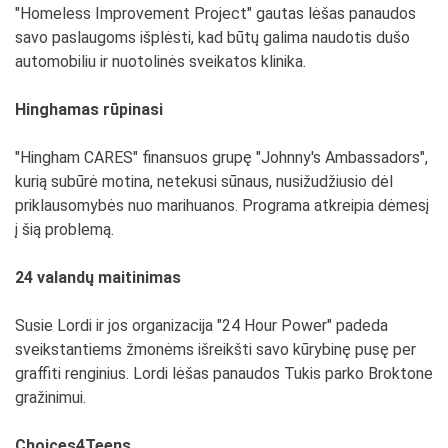
"Homeless Improvement Project" gautas lėšas panaudos
savo paslaugoms išplėsti, kad būtų galima naudotis dušo
automobiliu ir nuotolinės sveikatos klinika.
Hinghamas rūpinasi
"Hingham CARES" finansuos grupę "Johnny's Ambassadors",
kurią subūrė motina, netekusi sūnaus, nusižudžiusio dėl
priklausomybės nuo marihuanos. Programa atkreipia dėmesį
į šią problemą.
24 valandų maitinimas
Susie Lordi ir jos organizacija "24 Hour Power" padeda
sveikstantiems žmonėms išreikšti savo kūrybinę pusę per
graffiti renginius. Lordi lėšas panaudos Tukis parko Broktone
gražinimui.
Choices4Teens