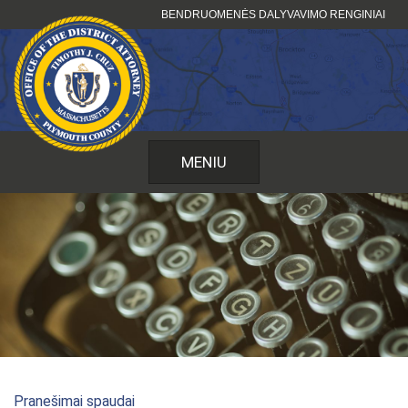
Pereiti
BENDRUOMENĖS DALYVAVIMO RENGINIAI
prie
turinio
MENIU
Pranešimai spaudai