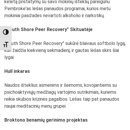
keletą pristatymų su savo mokinių išteklių pareigūnu.
Pembroke'as lėšas panaudos programai, kurios metu
mokiniai pasižadės nevartoti alkoholio ir narkotikų.
"South Shore Peer Recovery" Skituatėje
TOGGLE HIGH CONTRAST
"South Shore Peer Recovery" sukūrė blaivaus softbolo lygą,
TOGGLE FONT SIZE
kuri žaidžia kiekvieną sekmadienį, ir gautas lėšas skirs šiai
lygai.
Hull inkaras
Naudos išteklius asmenims ir šeimoms, kovojantiems su
psichoaktyviųjų medžiagų vartojimo sutrikimais, kuriems
reikia skubios krizinės pagalbos. Lėšas taip pat panaudos
naujai meditacinių menų grupei.
Broktono benamių gerinimo projektas