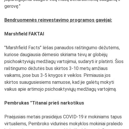
gerovę."
Bendruomenės reinvestavimo programos gavėjai:
Marshfield FAKTAI
"Marshfield Facts" lėšas panaudos raštingumo dėžutėms,
kuriose daugiausia dėmesio skiriama tėvų ar globėjų
psichoaktyviųjų medžiagų vartojimui, sudaryti ir platinti. Šios
raštingumo dėžutės bus skirtos 3-10 metų amžiaus
vaikams, jose bus 3-5 knygos ir veiklos. Pirmiausia jos
skirtos suaugusiesiems namuose, kad jie galėtų mokyti
vaikus apie artimojo psichoaktyviųjų medžiagų vartojimą.
Pembrukas "Titanai prieš narkotikus
Praėjusiais metais prasidėjus COVID-19 ir mokiniams tapus
virtualiems, Pembroko vidurinės mokyklos mokiniai praleido