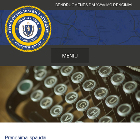
Pereiti
BENDRUOMENĖS DALYVAVIMO RENGINIAI
prie
turinio
MENIU
Pranešimai spaudai