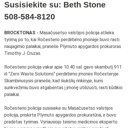
Susisiekite su: Beth Stone
508-584-8120
BROCKTONAS -
Masačusetso valstijos policija atlieka
tyrimą po to, kai Ročesterio perdirbimo įmonėje buvo rasti
naujagimio palaikai, pranešė Plymuto apygardos prokuroras
Timothy J. Cruzas.
Ročesterio policija vakar apie 10.40 val. gavo skambutį 911
iš "Zero Waste Solutions" perdirbimo įmonės Ročesteryje.
Skambinusysis pranešė, kad šiukšlių rinkinyje, kuris
sunkvežimiu buvo atgabentas į įmonę utilizuoti, rasti kūdikio
palaikai. .
Ročesterio policija susisiekė su Masačusetso valstijos
policija, priskirta Plymuto apygardos prokuratūrai, ir buvo
pradėtas tyrimas. Vyriausiojo teismo medicinos eksperto