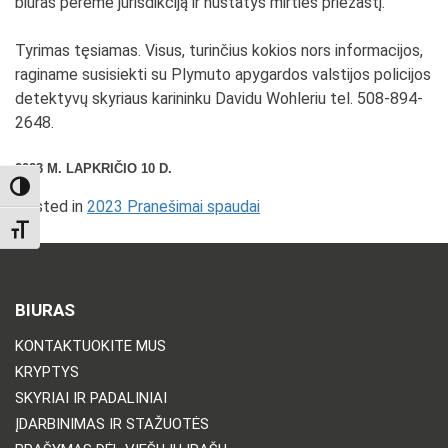
biuras perėmė jurisdikciją ir nustatys mirties priežastį.
Tyrimas tęsiamas. Visus, turinčius kokios nors informacijos,
raginame susisiekti su Plymuto apygardos valstijos policijos
detektyvų skyriaus karininku Davidu Wohleriu tel. 508-894-
2648.
2023 M. LAPKRIČIO 10 D.
TOGGLE HIGH CONTRAST
Posted in
2023 Pranešimai spaudai
TOGGLE FONT SIZE
BIURAS
KONTAKTUOKITE MUS
KRYPTYS
SKYRIAI IR PADALINIAI
ĮDARBINIMAS IR STAŽUOTĖS