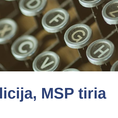
icija, MSP tiria
į