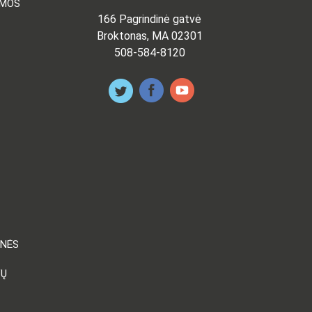
AMOS
166 Pagrindinė gatvė
Broktonas, MA 02301
508-584-8120
ENĖS
VŲ