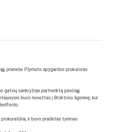
sčiąjį, pranešė Plymuto apygardos prokuroras
o gatvių sankryžoje partrenktą pėsčiąjį.
ntėjusysis buvo nuvežtas į Broktono ligoninę, kur
 Bedfordo.
prokuratūrai, ir buvo pradėtas tyrimas.