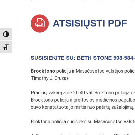
ATSISIŲSTI PDF
TOGGLE HIGH CONTRAST
TOGGLE FONT SIZE
SUSISIEKITE SU: BETH STONE 508-584
Brocktono
policija ir Masačusetso valstijos poli
Timothy J. Cruzas.
Praėjusį vakarą apie 20.40 val. Broktono policija
Brocktono policija ir greitosios medicinos pagalbo
buvo konstatuota jo mirtis nuo patirtų sužalojim
Broktono policija susisiekė su Masačusetso valstij