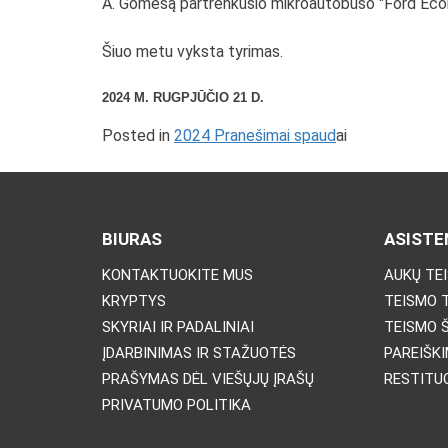
A. Gomesą partrenkusio mikroautobuso "Ford Econo
Šiuo metu vyksta tyrimas.
2024 M. RUGPJŪČIO 21 D.
Posted in
2024 Pranešimai spaud
ai
BIURAS
ASISTE
KONTAKTUOKITE MUS
AUKŲ TE
KRYPTYS
TEISMO 
SKYRIAI IR PADALINIAI
TEISMO 
ĮDARBINIMAS IR STAŽUOTĖS
PAREIŠKI
PRAŠYMAS DĖL VIEŠŲJŲ ĮRAŠŲ
RESTITU
PRIVATUMO POLITIKA