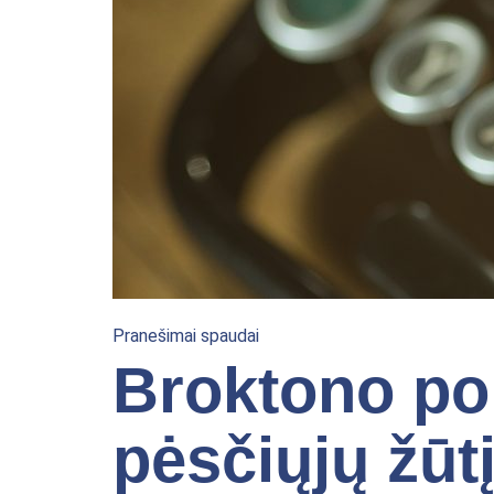
Pranešimai spaudai
Broktono pol
pėsčiųjų žūt