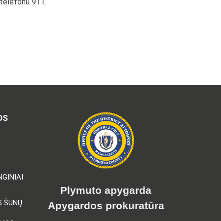
 telefonu 911.
OS
GINIAI
Plymuto apygarda
S ŠUNŲ
Apygardos prokuratūra