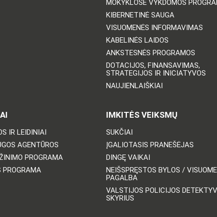
MOKYKLOSE VYKDOMOS PROGR
KIBERNETINĖ SAUGA
VISUOMENĖS INFORMAVIMAS
KABELINĖS LAIDOS
ANKSTESNĖS PROGRAMOS
DOTACIJOS, FINANSAVIMAS,
STRATEGIJOS IR INICIATYVOS
NAUJIENLAIŠKIAI
AI
IMKITĖS VEIKSMŲ
S IR LEIDINIAI
SUKČIAI
UGOS AGENTŪROS
ĮGALIOTASIS PRANEŠĖJAS
ŽINIMO PROGRAMA
DINGĘ VAIKAI
S PROGRAMA
NEIŠSPRĘSTOS BYLOS / VISUOM
PAGALBA
VALSTIJOS POLICIJOS DETEKTY
SKYRIUS