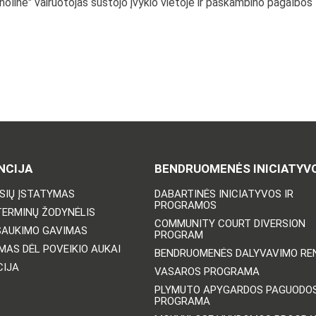
line" vairuotojas sustojo įvykio vietoje ir paskambino pagalbos
NCIJA
BENDRUOMENĖS INICIATYV
ISIŲ ĮSTATYMAS
DABARTINĖS INICIATYVOS IR
PROGRAMOS
TERMINŲ ŽODYNĖLIS
COMMUNITY COURT DIVERSION
ŠAUKIMO GAVIMAS
PROGRAM
MAS DĖL POVEIKIO AUKAI
BENDRUOMENĖS DALYVAVIMO REN
CIJA
VASAROS PROGRAMA
PLYMUTO APYGARDOS PAGUODO
PROGRAMA