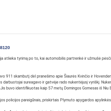
-8120
cija atlieka tyrimą po to, kai automobilis partrenkė ir užmušė pė
 gavo 911 skambutį dėl pranešimo apie Šiaurės Kvinčio ir Hovenden
s darbuotojai sureagavo ir gatvėje rado nukentėjusį vyriškį. Nuke
ų. Jis buvo identifikuotas kaip 57 metų Domingos Gomesas iš Niu
os policijos pareigūnais, priskirtais Plymuto apygardos apylinkės 