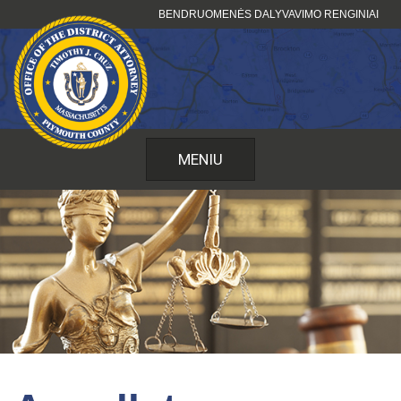
Pereiti
BENDRUOMENĖS DALYVAVIMO RENGINIAI
prie
turinio
MENIU