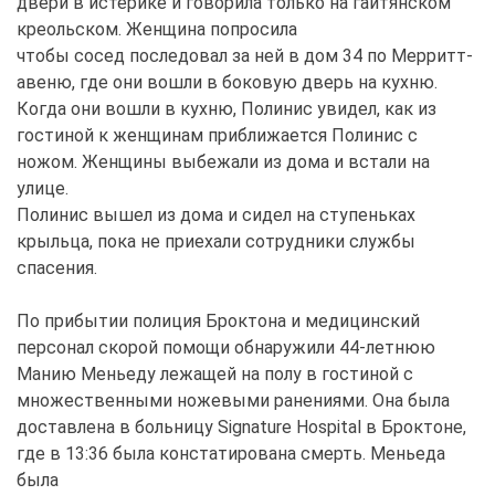
двери в истерике и говорила только на гаитянском
креольском. Женщина попросила
чтобы сосед последовал за ней в дом 34 по Мерритт-
авеню, где они вошли в боковую дверь на кухню.
Когда они вошли в кухню, Полинис увидел, как из
гостиной к женщинам приближается Полинис с
ножом. Женщины выбежали из дома и встали на
улице.
Полинис вышел из дома и сидел на ступеньках
крыльца, пока не приехали сотрудники службы
спасения.
По прибытии полиция Броктона и медицинский
персонал скорой помощи обнаружили 44-летнюю
Манию Меньеду лежащей на полу в гостиной с
множественными ножевыми ранениями. Она была
доставлена в больницу Signature Hospital в Броктоне,
где в 13:36 была констатирована смерть. Меньеда
была