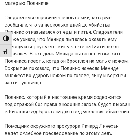
матерью Полиниче.
Следователи опросили членов семьи, которые
сообщили, что за несколько дней до убийства
Полинис отказывался от еды и питья. Следователи
также узнали, что Менида пыталась оказать ему
TOGGLE HIGH CONTRAST
помощь и вернуть его жить к тете на Гаити, но он
TOGGLE FONT SIZE
отказался. В тот день Менида пыталась уговорить
Полиниса поесть, когда он бросился на мать с ножом.
Вскрытие показало, что Полинис нанесла Мениде
множество ударов ножом по голове, лицу и верхней
части туловища.
Полинис, который в настоящее время содержится
под стражей без права внесения залога, будет вызван
в Высший суд Броктона для предъявления обвинения.
Помощник окружного прокурора Ричард Линехан
ведет судебное преследование по этому делу,