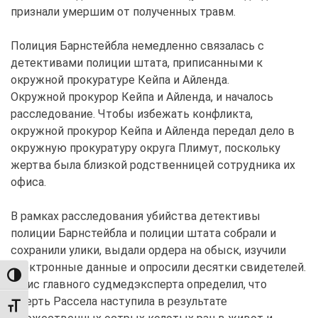
признали умершим от полученных травм.
Полиция Барнстейбла немедленно связалась с
детективами полиции штата, приписанными к
окружной прокуратуре Кейпа и Айленда.
Окружной прокурор Кейпа и Айленда, и началось
расследование. Чтобы избежать конфликта,
окружной прокурор Кейпа и Айленда передал дело в
окружную прокуратуру округа Плимут, поскольку
жертва была близкой родственницей сотрудника их
офиса.
В рамках расследования убийства детективы
полиции Барнстейбла и полиции штата собрали и
сохранили улики, выдали ордера на обыск, изучили
электронные данные и опросили десятки свидетелей.
TOGGLE HIGH CONTRAST
Офис главного судмедэксперта определил, что
смерть Рассела наступила в результате
TOGGLE FONT SIZE