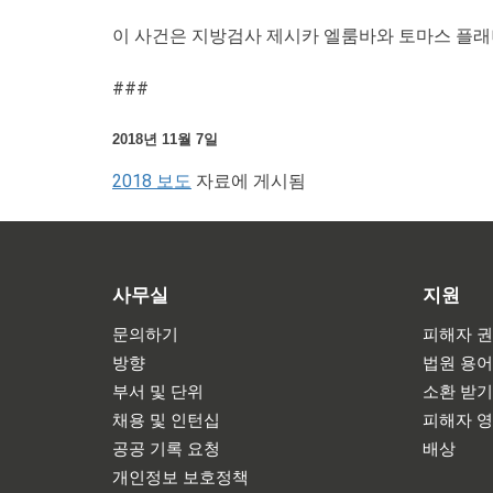
이 사건은 지방검사 제시카 엘룸바와 토마스 플래
###
2018년 11월 7일
2018 보도
자료에 게시됨
사무실
지원
문의하기
피해자 권
방향
법원 용
부서 및 단위
소환 받
채용 및 인턴십
피해자 
공공 기록 요청
배상
개인정보 보호정책