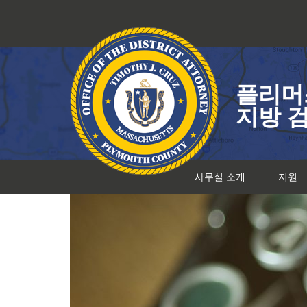
콘
텐
츠
로
건
플리머
너
뛰
지방 
기
사무실 소개
지원