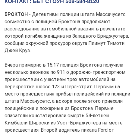
КОНТАКТ: БЕТ СТОУН 508-584-8120
БРОКТОН
- Детективы полиции штата Массачусетс
совместно с полицией Броктона продолжают
расследование автомобильной аварии, в результате
которой погибла женщина из Западного Бриджуотера,
сообщил окружной прокурор округа Плимут Тимоти
Джей Круз.
Вчера примерно в 15:17 полиция Броктона получила
несколько звонков по 911 о дорожно-транспортном
происшествии с участием трех автомобилей на
перекрестке шоссе 123 и Перл-стрит. Первым на
место происшествия прибыл полицейский из полиции
штата Массачусетс, а вскоре после этого приехали
полицейские и пожарные из Броктона. Первые
спасатели констатировали смерть 54-летней
Кимберли Широски из Уэст-Бриджуотера на месте
происшествия. Второй водитель пикапа Ford от