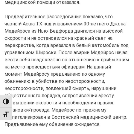
медицинской помощи отказался.
Предварительное расследование показало, что
черный Acura TX под управлением 30-летнего Джона
Медейроса из Нью-Бедфорда двигался на высокой
скорости и не остановился на красный свет на
перекрестке, когда врезался в белый автомобиль под
управлением Широски. После аварии Медейрос начал
вести себя неадекватно по отношению к прибывшим
на место происшествия офицерам. На данный
момент Медейросу предъявлено по одному
обвинению в убийстве по неосторожности,
неосторожности, повлекшей смерть, нарушении
общественного порядка, сопротивлении аресту,
превышении скорости и несоблюдении правил
TOGGLE HIGH CONTRAST
остановки/проезда. Медейрос по-прежнему
TOGGLE FONT SIZE
госпитализирован в Бостонский медицинский центр.
Предъявление ему обвинения ожидается.