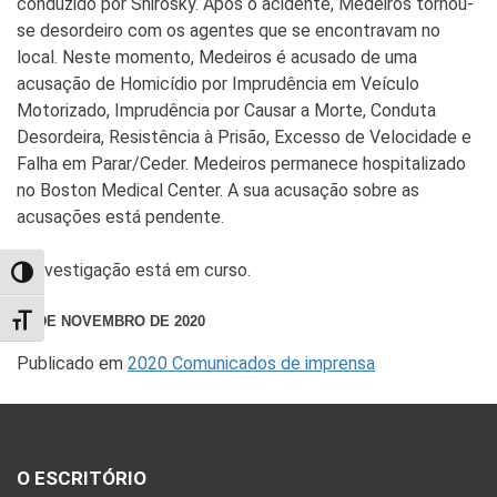
conduzido por Shirosky. Após o acidente, Medeiros tornou-
se desordeiro com os agentes que se encontravam no
local. Neste momento, Medeiros é acusado de uma
acusação de Homicídio por Imprudência em Veículo
Motorizado, Imprudência por Causar a Morte, Conduta
Desordeira, Resistência à Prisão, Excesso de Velocidade e
Falha em Parar/Ceder. Medeiros permanece hospitalizado
no Boston Medical Center. A sua acusação sobre as
acusações está pendente.
A investigação está em curso.
TOGGLE HIGH CONTRAST
18 DE NOVEMBRO DE 2020
TOGGLE FONT SIZE
Publicado em
2020 Comunicados de imprensa
O ESCRITÓRIO