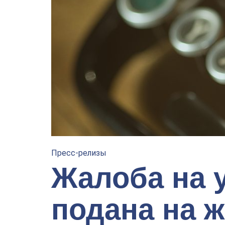
Пресс-релизы
Жалоба на 
подана на 