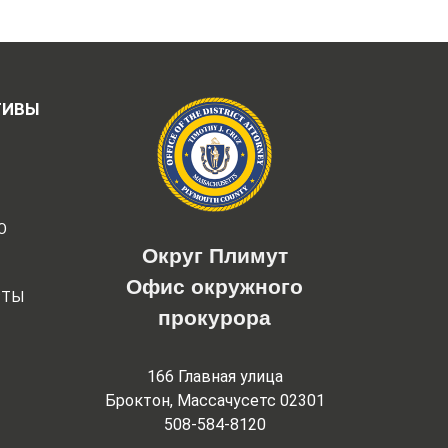
ТИВЫ
Ю
Округ Плимут
Офис окружного
РТЫ
прокурора
166 Главная улица
Броктон, Массачусетс 02301
508-584-8120