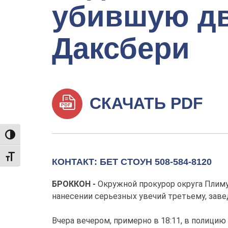
убившую дв
Даксбери
СКАЧАТЬ PDF
TOGGLE HIGH CONTRAST
TOGGLE FONT SIZE
КОНТАКТ: БЕТ СТОУН 508-584-8120
БРОККОН -
Окружной прокурор округа Плиму
нанесении серьезных увечий третьему, заве
Вчера вечером, примерно в 18:11, в полици