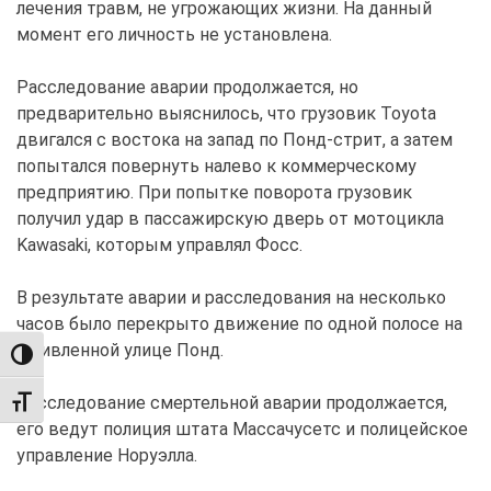
лечения травм, не угрожающих жизни. На данный
момент его личность не установлена.
Расследование аварии продолжается, но
предварительно выяснилось, что грузовик Toyota
двигался с востока на запад по Понд-стрит, а затем
попытался повернуть налево к коммерческому
предприятию. При попытке поворота грузовик
получил удар в пассажирскую дверь от мотоцикла
Kawasaki, которым управлял Фосс.
В результате аварии и расследования на несколько
часов было перекрыто движение по одной полосе на
оживленной улице Понд.
TOGGLE HIGH CONTRAST
Расследование смертельной аварии продолжается,
TOGGLE FONT SIZE
его ведут полиция штата Массачусетс и полицейское
управление Норуэлла.