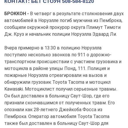
КОНТАКТ: БЕТ СТОУН 508-584-8120
БРОККОН -
В четверг в результате столкновения двух
автомобилей в Норуэлле погиб мужчина из Пемброка,
сообщили окружной прокурор округа Плимут Тимоти
Дж. Круз и начальник полиции Норуэлла Эдвард Ли.
Вчера примерно в 13:30 в полицию Норуэлла
поступило несколько звонков по 911 о дорожно-
транспортном происшествии с участием грузовика и
мотоцикла в районе улицы Понд, 111. Полиция и
пожарные Норуэлла отреагировали на вызов и
обнаружили грузовик Toyota Tacoma и мотоцикл
Kawasaki. Мотоциклист получил серьезные травмы.
Он был доставлен в больницу Саут-Шор, где его
признали скончавшимся от полученных травм. Его
опознали как 28-летнего Джейкоба Фосса из
Пемброка. Оператор автомобиля Toyota Tacoma
также был доставлен в больницу Саут-Шор для