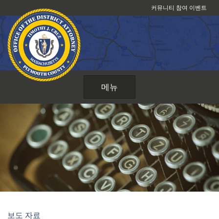
콘
커뮤니티 참여 이벤트
텐
츠
로
건
너
뛰
메뉴
기
보도 자료