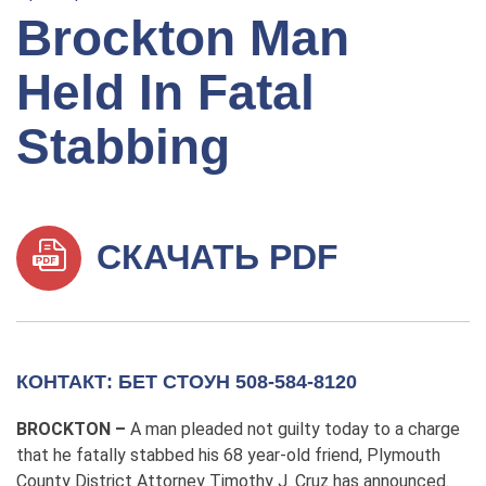
Brockton Man
Held In Fatal
Stabbing
СКАЧАТЬ PDF
КОНТАКТ: БЕТ СТОУН 508-584-8120
BROCKTON –
A man pleaded not guilty today to a charge
that he fatally stabbed his 68 year-old friend, Plymouth
County District Attorney Timothy J. Cruz has announced.