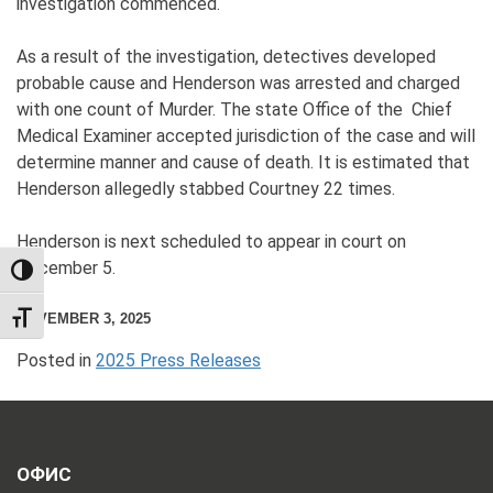
investigation commenced.
As a result of the investigation, detectives developed
probable cause and Henderson was arrested and charged
with one count of Murder. The state Office of the Chief
Medical Examiner accepted jurisdiction of the case and will
determine manner and cause of death. It is estimated that
Henderson allegedly stabbed Courtney 22 times.
Henderson is next scheduled to appear in court on
December 5.
TOGGLE HIGH CONTRAST
NOVEMBER 3, 2025
TOGGLE FONT SIZE
Posted in
2025 Press Releases
ОФИС