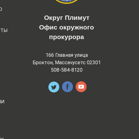
Ю
Округ Плимут
Офис окружного
РТЫ
прокурора
166 Главная улица
Броктон, Массачусетс 02301
508-584-8120
НИ