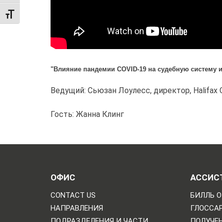
TOGGLE FONT SIZE
"Влияние пандемии COVID-19 на судебную систему
Ведущий: Сьюзан Лоулесс, директор, Halifax
Гость: Жанна Клинг
ОФИС
АССИС
CONTACT US
БИЛЛЬ О
НАПРАВЛЕНИЯ
ГЛОССА
ПОДРАЗДЕЛЕНИЯ И ЧАСТИ
ПОЛУЧЕН