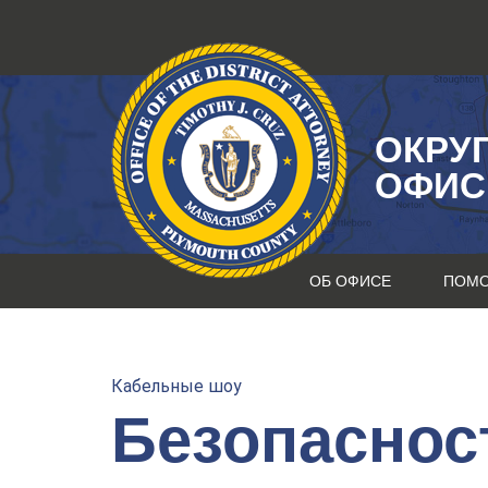
Перейти
к
содержанию
ОКРУ
ОФИС
ОБ ОФИСЕ
ПОМ
Кабельные шоу
Безопаснос