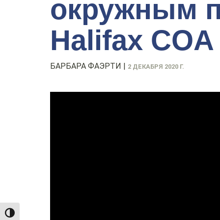
окружным п
Halifax COA
БАРБАРА ФАЭРТИ
|
2 ДЕКАБРЯ 2020 Г.
TOGGLE HIGH CONTRAST