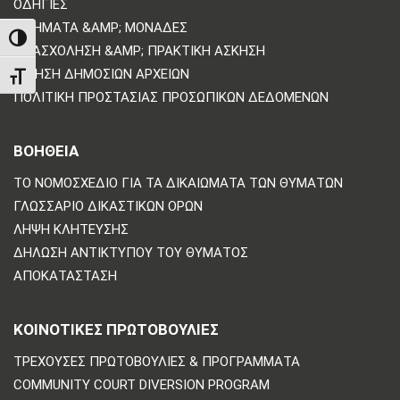
ΟΔΗΓΊΕΣ
ΤΜΉΜΑΤΑ &AMP; ΜΟΝΆΔΕΣ
TOGGLE HIGH CONTRAST
ΑΠΑΣΧΌΛΗΣΗ &AMP; ΠΡΑΚΤΙΚΉ ΆΣΚΗΣΗ
ΑΊΤΗΣΗ ΔΗΜΌΣΙΩΝ ΑΡΧΕΊΩΝ
TOGGLE FONT SIZE
ΠΟΛΙΤΙΚΗ ΠΡΟΣΤΑΣΙΑΣ ΠΡΟΣΩΠΙΚΩΝ ΔΕΔΟΜΕΝΩΝ
ΒΟΗΘΕΙΑ
ΤΟ ΝΟΜΟΣΧΈΔΙΟ ΓΙΑ ΤΑ ΔΙΚΑΙΏΜΑΤΑ ΤΩΝ ΘΥΜΆΤΩΝ
ΓΛΩΣΣΆΡΙΟ ΔΙΚΑΣΤΙΚΏΝ ΌΡΩΝ
ΛΉΨΗ ΚΛΉΤΕΥΣΗΣ
ΔΉΛΩΣΗ ΑΝΤΙΚΤΎΠΟΥ ΤΟΥ ΘΎΜΑΤΟΣ
ΑΠΟΚΑΤΆΣΤΑΣΗ
ΚΟΙΝΟΤΙΚΈΣ ΠΡΩΤΟΒΟΥΛΊΕΣ
ΤΡΈΧΟΥΣΕΣ ΠΡΩΤΟΒΟΥΛΊΕΣ & ΠΡΟΓΡΆΜΜΑΤΑ
COMMUNITY COURT DIVERSION PROGRAM