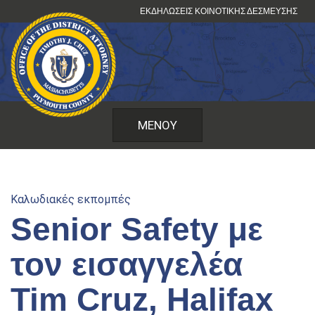
Μετάβαση
ΕΚΔΗΛΏΣΕΙΣ ΚΟΙΝΟΤΙΚΉΣ ΔΈΣΜΕΥΣΗΣ
στο
περιεχόμενο
ΜΕΝΟΎ
Καλωδιακές εκπομπές
Senior Safety με
τον εισαγγελέα
Tim Cruz, Halifax