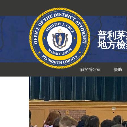
跳
到
內
容
普利茅
地方檢
關於辦公室
援助