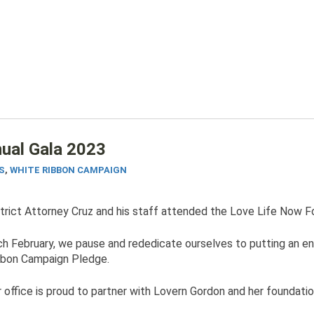
nual Gala 2023
S
,
WHITE RIBBON CAMPAIGN
trict Attorney Cruz and his staff attended the Love Life Now F
h February, we pause and rededicate ourselves to putting an e
bbon Campaign Pledge.
 office is proud to partner with Lovern Gordon and her foundatio