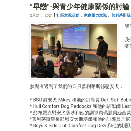
“早戀”-與青少年健康關係的討論
|
2月21， 2024
社區意識活動
，
家庭暴力意識
，
普利茅斯縣
我
我
關
參與者遇到了我們的 5 只普利茅斯縣慰安犬：
* BSU 慰安犬 Mikey 和她的訓導員 Det. Sgt. Bobb
* Hull Comfort Dog Peddocks 和他的馴獸師 Lean
* 彭布羅克慰安犬薩沙和她的訓導員瑪麗貝絲西
*普利茅斯警長部慰安犬斯塔爾和他的訓導員丹尼
* Boys & Girls Club Comfort Dog Dezi 和他的馴