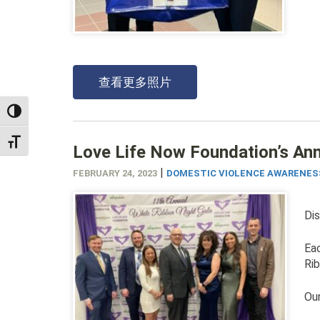
查看更多照片
TOGGLE HIGH CONTRAST
TOGGLE FONT SIZE
Love Life Now Foundation’s An
|
FEBRUARY 24, 2023
DOMESTIC VIOLENCE AWARENES
Dis
Eac
Ri
Our