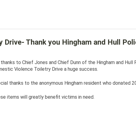
y Drive- Thank you Hingham and Hull Pol
 thanks to Chief Jones and Chief Dunn of the Hingham and Hul
estic Violence Toiletry Drive a huge success.
cial thanks to the anonymous Hingham resident who donated 20 
se items will greatly benefit victims in need.