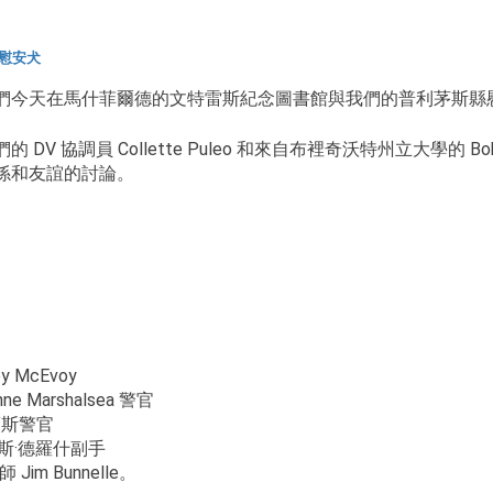
慰安犬
們今天在馬什菲爾德的文特雷斯紀念圖書館與我們的普利茅斯縣慰
們的 DV 協調員 Collette Puleo 和來自布裡奇沃特州立大學的
係和友誼的討論。
y McEvoy
ne Marshalsea 警官
蒙斯警官
斯·德羅什副手
獸師 Jim Bunnelle。