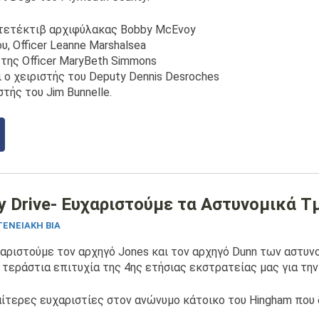
 ντετέκτιβ αρχιφύλακας Bobby McEvoy
υ, Officer Leanne Marshalsea
 της Officer MaryBeth Simmons
αι ο χειριστής του Deputy Dennis Desroches
στής του Jim Bunnelle.
ry Drive- Ευχαριστούμε τα Αστυνομικά Τ
ΕΝΕΙΑΚΉ ΒΊΑ
αριστούμε τον αρχηγό Jones και τον αρχηγό Dunn των αστυν
 τεράστια επιτυχία της 4ης ετήσιας εκστρατείας μας για τη
αίτερες ευχαριστίες στον ανώνυμο κάτοικο του Hingham που