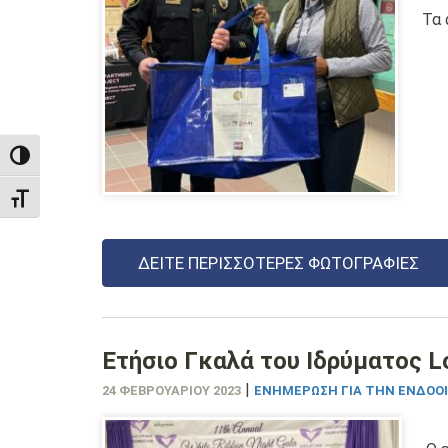
Τα 
TOGGLE HIGH CONTRAST
TOGGLE FONT SIZE
ΔΕΊΤΕ ΠΕΡΙΣΣΌΤΕΡΕΣ ΦΩΤΟΓΡΑΦΊΕΣ
Ετήσιο Γκαλά του Ιδρύματος L
|
24 ΦΕΒΡΟΥΑΡΊΟΥ 2023
ΕΝΗΜΈΡΩΣΗ ΓΙΑ ΤΗΝ ΕΝΔΟΟΙ