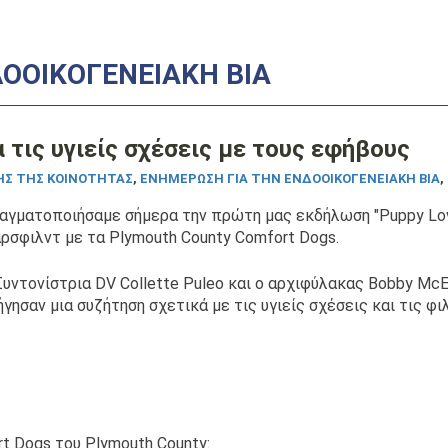
ΟΟΙΚΟΓΕΝΕΙΑΚΉ ΒΊΑ
α τις υγιείς σχέσεις με τους εφήβους
ΗΣ ΤΗΣ ΚΟΙΝΌΤΗΤΑΣ
,
ΕΝΗΜΈΡΩΣΗ ΓΙΑ ΤΗΝ ΕΝΔΟΟΙΚΟΓΕΝΕΙΑΚΉ ΒΊΑ
,
αγματοποιήσαμε σήμερα την πρώτη μας εκδήλωση "Puppy Love
ρσφιλντ με τα Plymouth County Comfort Dogs.
Συντονίστρια DV Collette Puleo και ο αρχιφύλακας Bobby McEv
ήγησαν μια συζήτηση σχετικά με τις υγιείς σχέσεις και τις φι
t Dogs του Plymouth County: