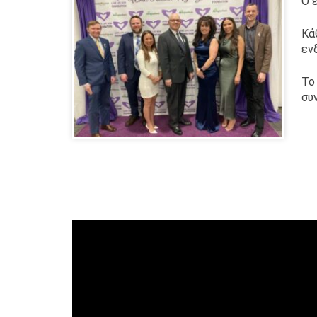
Ο 
Κά
εν
Το
συ