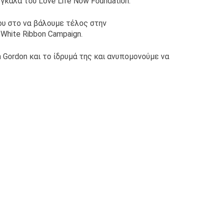
καλά του Love Life Now Foundation.
ου στο να βάλουμε τέλος στην
White Ribbon Campaign.
 Gordon και το ίδρυμά της και ανυπομονούμε να