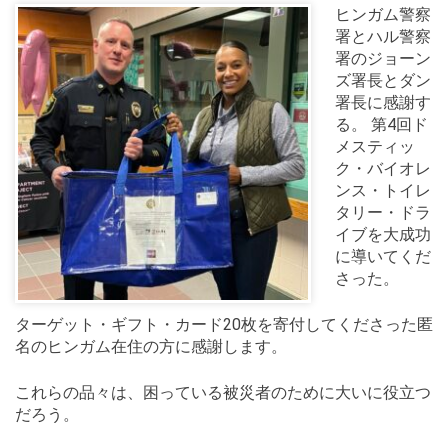
ヒンガム警察
署とハル警察
署のジョーン
ズ署長とダン
署長に感謝す
る。
第4回ド
メスティッ
ク・バイオレ
ンス・トイレ
タリー・ドラ
イブを大成功
に導いてくだ
さった。
ターゲット・ギフト・カード20枚を寄付してくださった匿
名のヒンガム在住の方に感謝します。
これらの品々は、困っている被災者のために大いに役立つ
だろう。