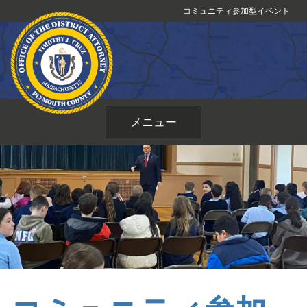
コ
コミュニティ参加型イベント
ン
テ
ン
ツ
へ
ス
メニュー
キ
ッ
プ