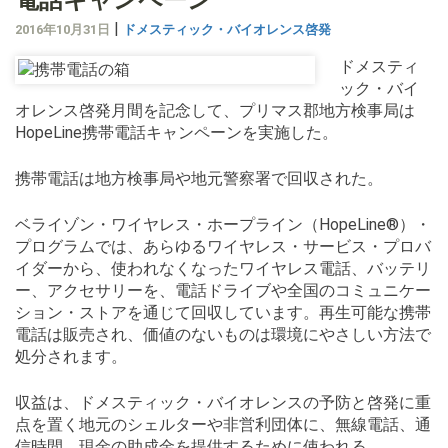
|
2016年10月31日
ドメスティック・バイオレンス啓発
ドメスティ
ック・バイ
オレンス啓発月間を記念して、プリマス郡地方検事局は
HopeLine携帯電話キャンペーンを実施した。
携帯電話は地方検事局や地元警察署で回収された。
ベライゾン・ワイヤレス・ホープライン（HopeLine®）・
プログラムでは、あらゆるワイヤレス・サービス・プロバ
イダーから、使われなくなったワイヤレス電話、バッテリ
ー、アクセサリーを、電話ドライブや全国のコミュニケー
ション・ストアを通じて回収しています。再生可能な携帯
電話は販売され、価値のないものは環境にやさしい方法で
処分されます。
収益は、ドメスティック・バイオレンスの予防と啓発に重
点を置く地元のシェルターや非営利団体に、無線電話、通
信時間、現金の助成金を提供するために使われる。