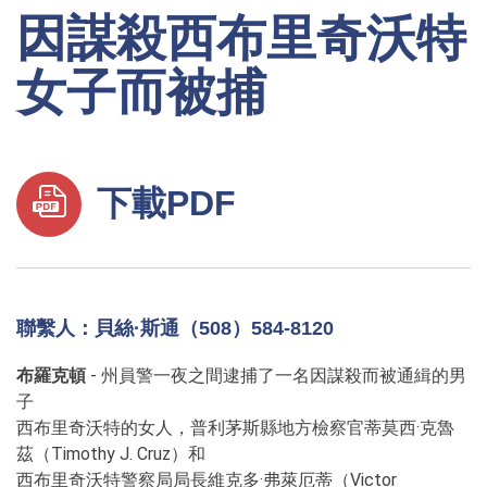
因謀殺西布里奇沃特
女子而被捕
下載PDF
聯繫人：貝絲·斯通（508）584-8120
布羅克頓
- 州員警一夜之間逮捕了一名因謀殺而被通緝的男
子
西布里奇沃特的女人，普利茅斯縣地方檢察官蒂莫西·克魯
茲（Timothy J. Cruz）和
西布里奇沃特警察局局長維克多·弗萊厄蒂（Victor