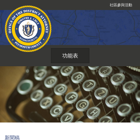
跳
社區參與活動
到
內
容
功能表
新聞稿