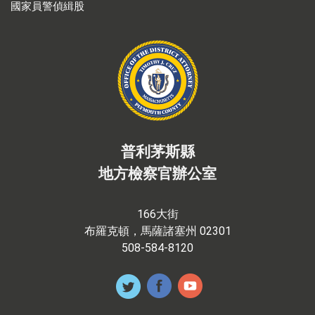
國家員警偵緝股
普利茅斯縣
地方檢察官辦公室
166大街
布羅克頓，馬薩諸塞州 02301
508-584-8120