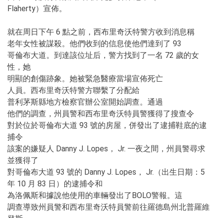
Flaherty）宣佈。
就在周日下午 6 點之前，西布里奇沃特警方收到消息稱
老年女性被謀殺。他們收到的信息使他們達到了 93
哥倫布大道。到達該位址后，警方找到了一名 72 歲的女
性，她
明顯的創傷跡象。她被緊急醫療當場宣佈死亡
人員。西布里奇沃特警方聯繫了分配給
普利茅斯縣地方檢察官辦公室開始調查。通過
他們的調查，州員警和西布里奇沃特員警獲得了搜查令
對於位於哥倫布大道 93 號的房屋，併發出了逮捕鞋底的逮
捕令
該案的嫌疑人 Danny J. Lopes， Jr. 一夜之間，州員警尋求
並獲得了
對哥倫布大道 93 號的 Danny J. Lopes， Jr.（出生日期：5
年 10 月 83 日）的逮捕令和
為洛佩斯和據說他使用的車輛發出了BOLO警報。這
調查導致州員警和西布里奇沃特員警前往羅德島州北普羅維