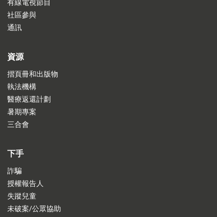
有線電視節目
社區參與
通訊
資源
摺頁冊和出版物
執法機構
醫療返還計劃
暑期專案
三合會
下手
詐騙
授權報告人
失蹤兒童
未破案/公眾協助