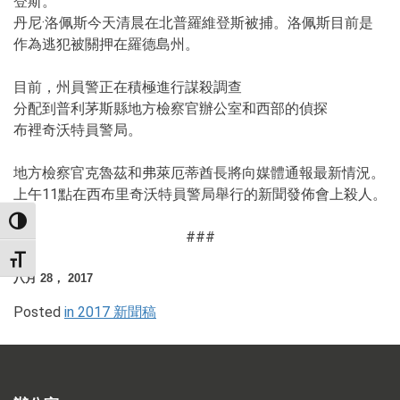
登斯。
丹尼·洛佩斯今天清晨在北普羅維登斯被捕。洛佩斯目前是
作為逃犯被關押在羅德島州。
目前，州員警正在積極進行謀殺調查
分配到普利茅斯縣地方檢察官辦公室和西部的偵探
布裡奇沃特員警局。
地方檢察官克魯茲和弗萊厄蒂酋長將向媒體通報最新情況。
上午11點在西布里奇沃特員警局舉行的新聞發佈會上殺人。
TOGGLE HIGH CONTRAST
###
TOGGLE FONT SIZE
八月 28， 2017
Posted
in 2017 新聞稿