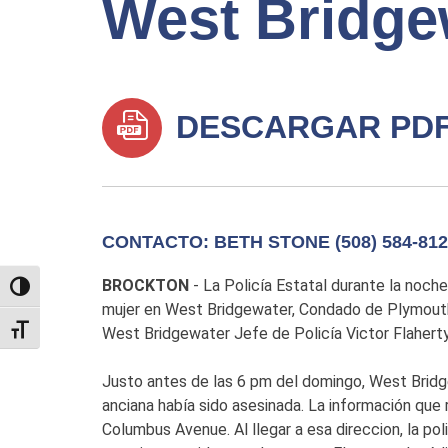
West Bridge
DESCARGAR PD
CONTACTO: BETH STONE (508) 584-812
BROCKTON
- La Policía Estatal durante la noch
TOGGLE HIGH CONTRAST
mujer en West Bridgewater, Condado de Plymouth 
TOGGLE FONT SIZE
West Bridgewater Jefe de Policía Victor Flaherty
Justo antes de las 6 pm del domingo, West Bridg
anciana había sido asesinada. La información que r
Columbus Avenue. Al llegar a esa direccion, la pol