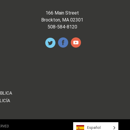
166 Main Street
Brockton, MA 02301
508-584-8120
ÚBLICA
LICÍA
ERVED.
Español