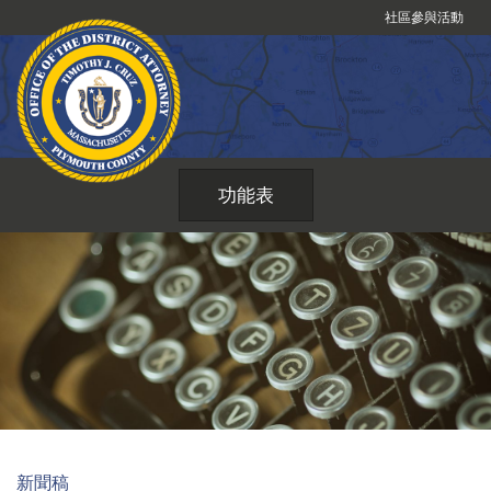
跳
社區參與活動
到
內
容
功能表
新聞稿