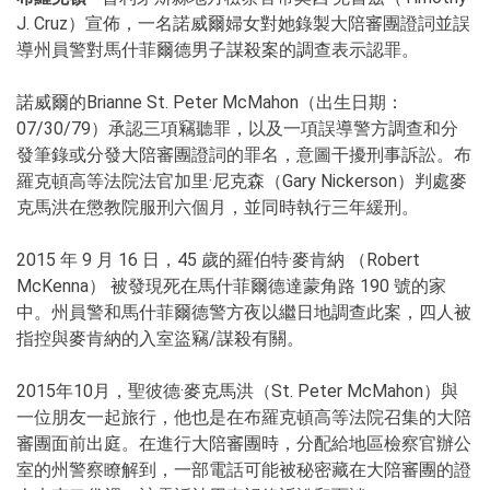
J. Cruz）宣佈，一名諾威爾婦女對她錄製大陪審團證詞並誤
導州員警對馬什菲爾德男子謀殺案的調查表示認罪。
諾威爾的Brianne St. Peter McMahon（出生日期：
07/30/79）承認三項竊聽罪，以及一項誤導警方調查和分
發筆錄或分發大陪審團證詞的罪名，意圖干擾刑事訴訟。布
羅克頓高等法院法官加里·尼克森（Gary Nickerson）判處麥
克馬洪在懲教院服刑六個月，並同時執行三年緩刑。
2015 年 9 月 16 日，45 歲的羅伯特·麥肯納 （Robert
McKenna） 被發現死在馬什菲爾德達蒙角路 190 號的家
中。州員警和馬什菲爾德警方夜以繼日地調查此案，四人被
指控與麥肯納的入室盜竊/謀殺有關。
2015年10月，聖彼德·麥克馬洪（St. Peter McMahon）與
一位朋友一起旅行，他也是在布羅克頓高等法院召集的大陪
審團面前出庭。在進行大陪審團時，分配給地區檢察官辦公
室的州警察瞭解到，一部電話可能被秘密藏在大陪審團的證