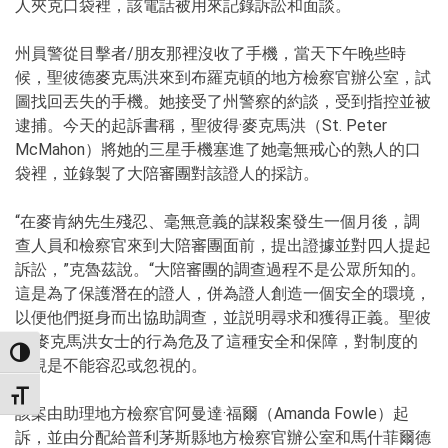
人夾克口袋裡，該電話被用來記錄訴訟和面談。
州員警從目擊者/朋友那裡沒收了手機，當天下午晚些時
候，聖彼德麥克馬洪來到布羅克頓的地方檢察官辦公室，試
圖找回丟失的手機。她接受了州警察的約談，受到指控並被
逮捕。今天的起訴書稱，聖彼得·麥克馬洪（St. Peter
McMahon）將她的三星手機塞進了她毫無戒心的熟人的口
袋裡，並錄製了大陪審團對該證人的採訪。
“在麥肯納先生殘忍、毫無意義的謀殺案發生一個月後，調
查人員和檢察官來到大陪審團面前，提出證據並對四人提起
訴訟，”克魯茲說。“大陪審團的調查過程不是公眾所知的。
這是為了保護潛在的證人，併為證人創造一個安全的環境，
以便他們挺身而出協助調查，並説明尋求和獲得正義。聖彼
得·麥克馬洪女士的行為危及了這種安全和保障，對制度的
TOGGLE HIGH CONTRAST
無視是不能容忍或忽視的。
TOGGLE FONT SIZE
該案由助理地方檢察官阿曼達·福爾（Amanda Fowle）起
訴，並由分配給普利茅斯縣地方檢察官辦公室和馬什菲爾德