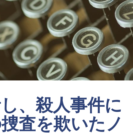
音し、殺人事件に
の捜査を欺いたノ