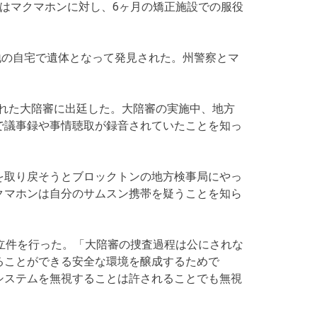
はマクマホンに対し、6ヶ月の矯正施設での服役
番地の自宅で遺体となって発見された。州警察とマ
された大陪審に出廷した。大陪審の実施中、地方
で議事録や事情聴取が録音されていたことを知っ
を取り戻そうとブロックトンの地方検事局にやっ
クマホンは自分のサムスン携帯を疑うことを知ら
立件を行った。「大陪審の捜査過程は公にされな
ることができる安全な環境を醸成するためで
システムを無視することは許されることでも無視