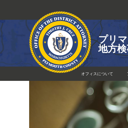
コ
ン
テ
ン
ツ
プリマ
へ
ス
地方検
キ
ッ
プ
オフィスについて