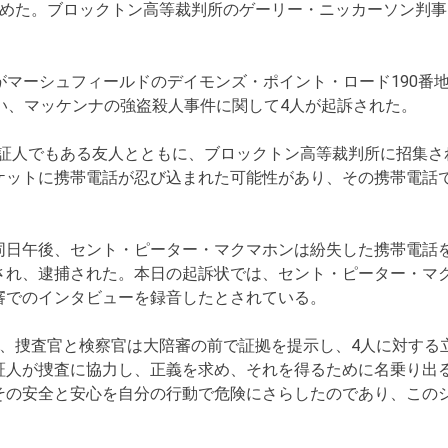
認めた。ブロックトン高等裁判所のゲーリー・ニッカーソン判事
ンナがマーシュフィールドのデイモンズ・ポイント・ロード190
い、マッケンナの強盗殺人事件に関して4人が起訴された。
は、証人でもある友人とともに、ブロックトン高等裁判所に招集
ケットに携帯電話が忍び込まれた可能性があり、その携帯電話
同日午後、セント・ピーター・マクマホンは紛失した携帯電話
され、逮捕された。本日の起訴状では、セント・ピーター・マ
審でのインタビューを録音したとされている。
後、捜査官と検察官は大陪審の前で証拠を提示し、4人に対する
証人が捜査に協力し、正義を求め、それを得るために名乗り出
その安全と安心を自分の行動で危険にさらしたのであり、この