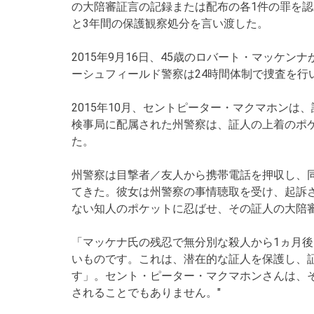
の大陪審証言の記録または配布の各1件の罪を
と3年間の保護観察処分を言い渡した。
2015年9月16日、45歳のロバート・マッケ
ーシュフィールド警察は24時間体制で捜査を行
2015年10月、セントピーター・マクマホン
検事局に配属された州警察は、証人の上着のポ
た。
州警察は目撃者／友人から携帯電話を押収し、
てきた。彼女は州警察の事情聴取を受け、起訴
ない知人のポケットに忍ばせ、その証人の大陪
「マッケナ氏の残忍で無分別な殺人から1ヵ月
いものです。これは、潜在的な証人を保護し、
す」。セント・ピーター・マクマホンさんは、
されることでもありません。"