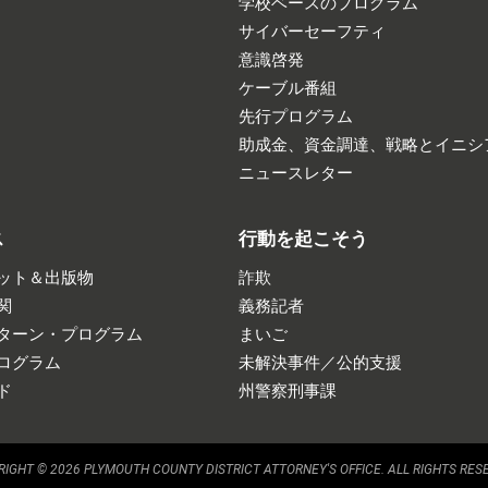
学校ベースのプログラム
サイバーセーフティ
意識啓発
ケーブル番組
先行プログラム
助成金、資金調達、戦略とイニシ
ニュースレター
ス
行動を起こそう
ット＆出版物
詐欺
関
義務記者
ターン・プログラム
まいご
ログラム
未解決事件／公的支援
ド
州警察刑事課
IGHT © 2026 PLYMOUTH COUNTY DISTRICT ATTORNEY'S OFFICE. ALL RIGHTS RES