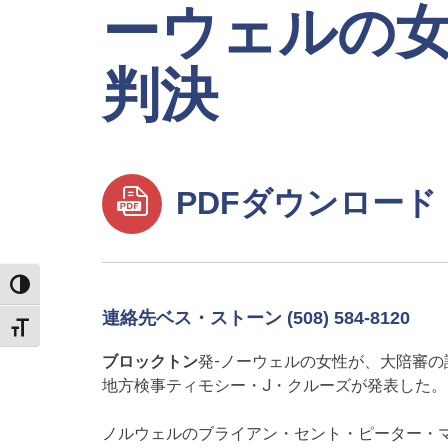
ーウェルの女
判決
PDFダウンロード
TOGGLE HIGH CONTRAST
連絡先ベス・ストーン (508) 584-8120
TOGGLE FONT SIZE
ブロックトン
発-ノーウェルの女性が、大陪審
地方検事ティモシー・J・クルーズが発表した。
ノルウェルのブライアン・セント・ピーター・マ