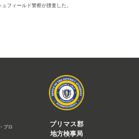
シュフィールド警察が捜査した。
プリマス郡
・プロ
地方検事局