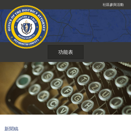
跳
社區參與活動
到
內
容
功能表
新聞稿