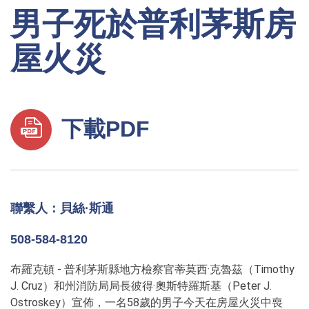
男子死於普利茅斯房
屋火災
下載PDF
聯繫人：貝絲·斯通
508-584-8120
布羅克頓 - 普利茅斯縣地方檢察官蒂莫西·克魯茲（Timothy
J. Cruz）和州消防局局長彼得·奧斯特羅斯基（Peter J.
Ostroskey）宣佈，一名58歲的男子今天在房屋火災中喪