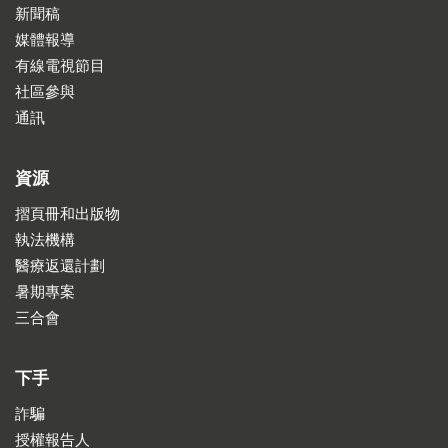
新聞稿
媒體報導
有線電視節目
社區參與
通訊
資源
摺頁冊和出版物
執法機構
醫療返還計劃
暑期專案
三合會
下手
詐騙
授權報告人