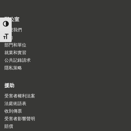
辦公室
TOGGLE HIGH CONTRAST
聯繫我們
TOGGLE FONT SIZE
方向
部門和單位
就業和實習
公共記錄請求
隱私策略
援助
受害者權利法案
法庭術語表
收到傳票
受害者影響聲明
賠償